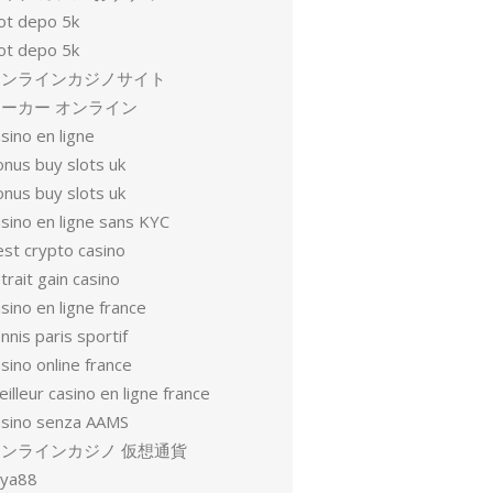
lot depo 5k
lot depo 5k
オンラインカジノサイト
ーカー オンライン
sino en ligne
onus buy slots uk
onus buy slots uk
sino en ligne sans KYC
est crypto casino
trait gain casino
sino en ligne france
nnis paris sportif
sino online france
illeur casino en ligne france
asino senza AAMS
オンラインカジノ 仮想通貨
oya88