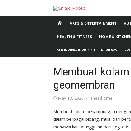
Skip
to
content
ARTS & ENTERTAINMENT
AU
HEALTH & FITNESS
HOME & KITCHEN
SHOPPING & PRODUCT REVIEWS
SP
Membuat kolam
geomembran
Posted
May 13, 2026
Author
ahead_time
on
Membuat kolam penampungan dengan ge
dalam berbagai bidang, mulai dari pert
menawarkan keunggulan dari segi efisi