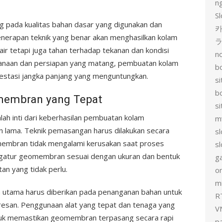
n
Sl
ng pada kualitas bahan dasar yang digunakan dan
카
enerapan teknik yang benar akan menghasilkan kolam
r tetapi juga tahan terhadap tekanan dan kondisi
no
canaan dan persiapan yang matang, pembuatan kolam
bo
stasi jangka panjang yang menguntungkan.
si
b
membran yang Tepat
s
 inti dari keberhasilan pembuatan kolam
m
 lama. Teknik pemasangan harus dilakukan secara
sl
omembran tidak mengalami kerusakan saat proses
sl
engatur geomembran sesuai dengan ukuran dan bentuk
g
an yang tidak perlu.
on
mi
 utama harus diberikan pada penanganan bahan untuk
R
esan. Penggunaan alat yang tepat dan tenaga yang
V
k memastikan geomembran terpasang secara rapi
p