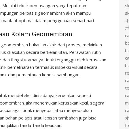
 Melalui teknik pemasangan yang tepat dan
s
enampungan berbasis geomembran akan mampu
s
manfaat optimal dalam penggunaan sehari-hari.
ポ
raan Kolam Geomembran
ca
b
eomembran bukanlah akhir dari proses, melainkan
b
us dilakukan secara berkelanjutan. Perawatan rutin
ca
r dan fungsi utamanya tidak terganggu oleh kerusakan
b
knik pemeliharaan termasuk inspeksi visual secara
re
olam, dan pemantauan kondisi sambungan
ca
te
untuk mendeteksi dini adanya kerusakan seperti
ca
geomembran. Jika menemukan kerusakan kecil, segera
me
 sesuai agar tidak menyebar atau menyebabkan
c
n bahan pelapis atau lapisan tambahan juga bisa
enunjukkan tanda-tanda keausan.
f