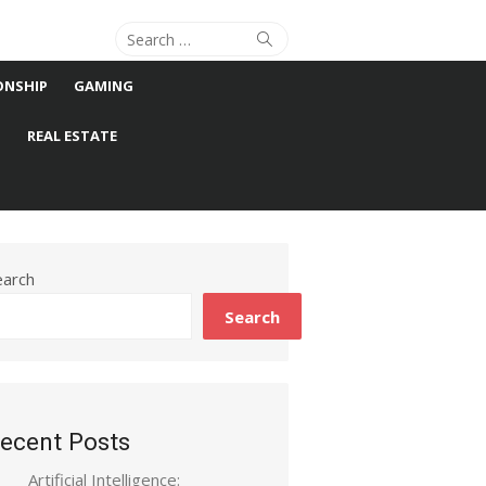
Search
Search
for:
ONSHIP
GAMING
S
REAL ESTATE
earch
Search
ecent Posts
Artificial Intelligence: