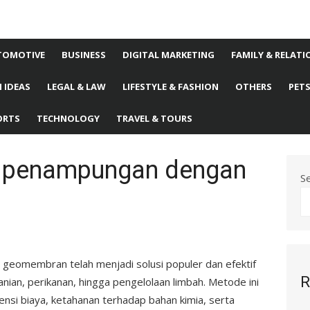
TOMOTIVE
BUSINESS
DIGITAL MARKETING
FAMILY & RELATI
 IDEAS
LEGAL & LAW
LIFESTYLE & FASHION
OTHERS
PET
ORTS
TECHNOLOGY
TRAVEL & TOURS
 penampungan dengan
S
omembran telah menjadi solusi populer dan efektif
R
anian, perikanan, hingga pengelolaan limbah. Metode ini
ensi biaya, ketahanan terhadap bahan kimia, serta