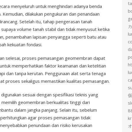
t
secara menyeluruh untuk menghindari adanya benda
b
 Kemudian, dilakukan pengukuran dan penandaan
g
irancang. Setelah itu, tahap pengerasan tanah
カ
supaya volume tanah stabil dan tidak menyusut ketika
l
ukan, penambahan lapisan penyangga seperti batu atau
c
bah kekuatan fondasi.
d
p
gan selesai, proses pemasangan geomembran dapat
h
g untuk memperhatikan faktor keamanan dan ketelitian
lu
i dan tanpa kerutan. Penggunaan alat serta tenaga
c
 proses sekaligus memastikan kualitas pemasangan.
s
gunakan sesuai dengan spesifikasi teknis yang
i, memilih geomembran berkualitas tinggi dari
sl
antu dalam jangka panjang. Selain itu, sebelum
8
diperhitungkan agar proses pemasangan tidak
k
 menyebabkan penundaan dan risiko kerusakan