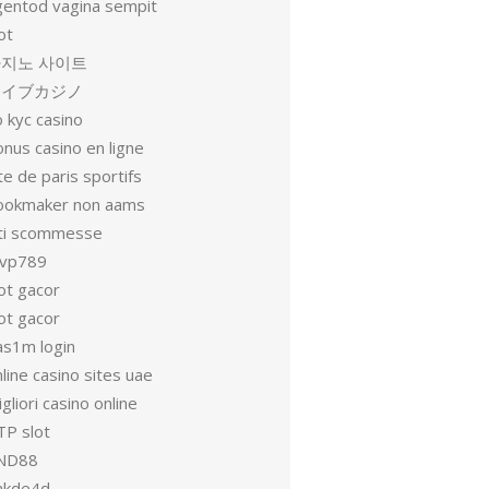
gentod vagina sempit
ot
지노 사이트
ライブカジノ
 kyc casino
nus casino en ligne
te de paris sportifs
ookmaker non aams
iti scommesse
vp789
ot gacor
ot gacor
as1m login
line casino sites uae
gliori casino online
TP slot
ND88
akde4d