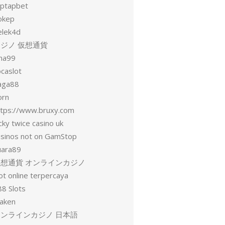
aptapbet
okep
elek4d
ジノ 仮想通貨
una99
ocaslot
aga88
orn
ttps://www.bruxy.com
cky twice casino uk
asinos not on GamStop
uara89
仮想通貨 オンラインカジノ
ot online terpercaya
88 Slots
raken
オンラインカジノ 日本語