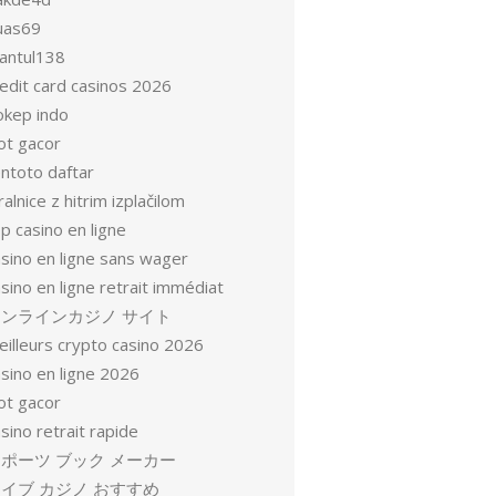
uas69
antul138
redit card casinos 2026
okep indo
ot gacor
entoto daftar
ralnice z hitrim izplačilom
p casino en ligne
asino en ligne sans wager
sino en ligne retrait immédiat
オンラインカジノ サイト
eilleurs crypto casino 2026
sino en ligne 2026
ot gacor
sino retrait rapide
ポーツ ブック メーカー
イブ カジノ おすすめ