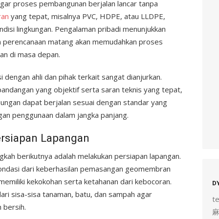
agar proses pembangunan berjalan lancar tanpa
an
yang tepat, misalnya PVC, HDPE, atau LLDPE,
ndisi lingkungan. Pengalaman pribadi menunjukkan
an perencanaan matang akan memudahkan proses
kan di masa depan.
 dengan ahli dan pihak terkait sangat dianjurkan.
pandangan yang objektif serta saran teknis yang tepat,
gan dapat berjalan sesuai dengan standar yang
gan penggunaan dalam jangka panjang.
rsiapan Lapangan
ngkah berikutnya adalah melakukan persiapan lapangan.
 fondasi dari keberhasilan pemasangan geomembran
emiliki kekokohan serta ketahanan dari kebocoran.
D
dari sisa-sisa tanaman, batu, dan sampah agar
t
 bersih.