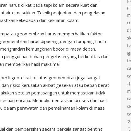
ran harus diikat pada tepi kolam secara kuat dan
p
aat air dimasukkan. Teknik penjepitan dan pengelasan
m
stikan kekedapan dan kekuatan kolam.
c
b
nempatan geomembran harus memperhatikan faktor
sl
ya, geomembran harus dipasang dengan tumpang tindih
t
 menghindari kemungkinan bocor di masa depan.
ig
a penggunaan bahan pengelasan yang berkualitas dan
to
kan memberikan hasil maksimal.
c
ca
eperti geotekstil, di atas geomembran juga sangat
i dan risiko kerusakan akibat gesekan atau beban berat
m
t dilakukan setelah pemasangan untuk memastikan tidak
ca
sesuai rencana. Mendokumentasikan proses dan hasil
sl
tu dalam perawatan dan pemeliharaan kolam di masa
ca
ス
isual dan pembersihan secara berkala sangat penting
ラ