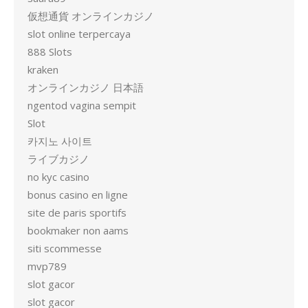
仮想通貨 オンラインカジノ
slot online terpercaya
888 Slots
kraken
オンラインカジノ 日本語
ngentod vagina sempit
Slot
카지노 사이트
ライブカジノ
no kyc casino
bonus casino en ligne
site de paris sportifs
bookmaker non aams
siti scommesse
mvp789
slot gacor
slot gacor