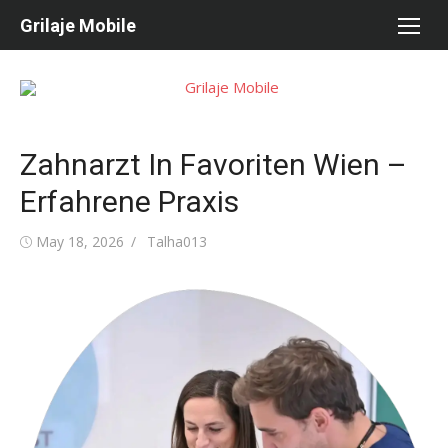
Skip
Grilaje Mobile
to
content
Zahnarzt In Favoriten Wien –
Erfahrene Praxis
Posted
May 18, 2026
Author
Talha013
on