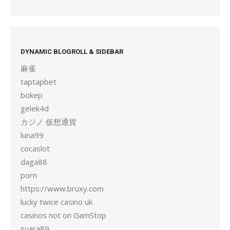
DYNAMIC BLOGROLL & SIDEBAR
麻雀
taptapbet
bokep
gelek4d
カジノ 仮想通貨
luna99
cocaslot
daga88
porn
https://www.bruxy.com
lucky twice casino uk
casinos not on GamStop
suara89