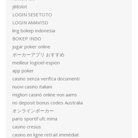
j88slot
LOGIN SESETOTO
LOGIN AMAVI5D
ling bokep indonesia
BOKEP INDO
jugar poker online
ポーカーアプリ おすすめ
meilleur logiciel espion
app poker
casino senza verifica documenti
nuovi casino italiani
migliori casinò online non aams
no deposit bonus codes Australia
オンラインポーカー
paris sportif ufc mma
casino cresus
casino en ligne retrait immédiat