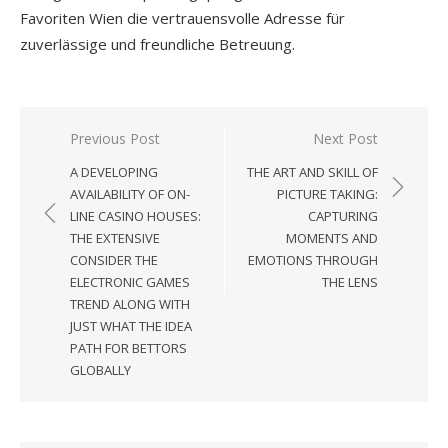
Favoriten Wien die vertrauensvolle Adresse für
zuverlässige und freundliche Betreuung.
Previous Post
Next Post
Post
A DEVELOPING
THE ART AND SKILL OF
navigation
AVAILABILITY OF ON-
PICTURE TAKING:
LINE CASINO HOUSES:
CAPTURING
THE EXTENSIVE
MOMENTS AND
CONSIDER THE
EMOTIONS THROUGH
ELECTRONIC GAMES
THE LENS
TREND ALONG WITH
JUST WHAT THE IDEA
PATH FOR BETTORS
GLOBALLY