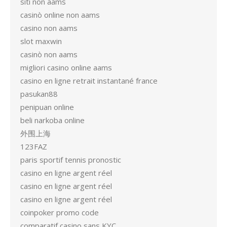
siti non aams
casinò online non aams
casino non aams
slot maxwin
casinò non aams
migliori casino online aams
casino en ligne retrait instantané france
pasukan88
penipuan online
beli narkoba online
外围上海
123FAZ
paris sportif tennis pronostic
casino en ligne argent réel
casino en ligne argent réel
casino en ligne argent réel
coinpoker promo code
comparatif casino sans KYC