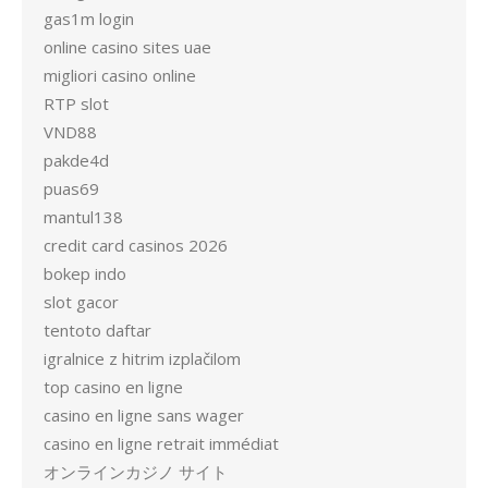
gas1m login
online casino sites uae
migliori casino online
RTP slot
VND88
pakde4d
puas69
mantul138
credit card casinos 2026
bokep indo
slot gacor
tentoto daftar
igralnice z hitrim izplačilom
top casino en ligne
casino en ligne sans wager
casino en ligne retrait immédiat
オンラインカジノ サイト