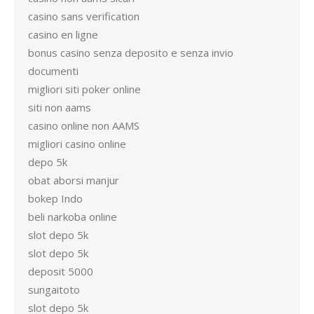
casino sans verification
casino en ligne
bonus casino senza deposito e senza invio
documenti
migliori siti poker online
siti non aams
casino online non AAMS
migliori casino online
depo 5k
obat aborsi manjur
bokep Indo
beli narkoba online
slot depo 5k
slot depo 5k
deposit 5000
sungaitoto
slot depo 5k