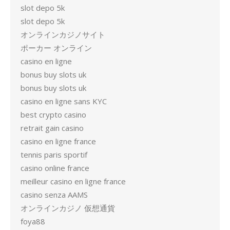
slot depo 5k
slot depo 5k
オンラインカジノサイト
ポーカー オンライン
casino en ligne
bonus buy slots uk
bonus buy slots uk
casino en ligne sans KYC
best crypto casino
retrait gain casino
casino en ligne france
tennis paris sportif
casino online france
meilleur casino en ligne france
casino senza AAMS
オンラインカジノ 仮想通貨
foya88