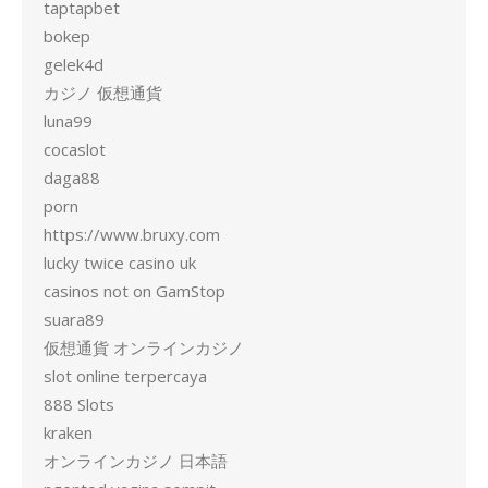
taptapbet
bokep
gelek4d
カジノ 仮想通貨
luna99
cocaslot
daga88
porn
https://www.bruxy.com
lucky twice casino uk
casinos not on GamStop
suara89
仮想通貨 オンラインカジノ
slot online terpercaya
888 Slots
kraken
オンラインカジノ 日本語