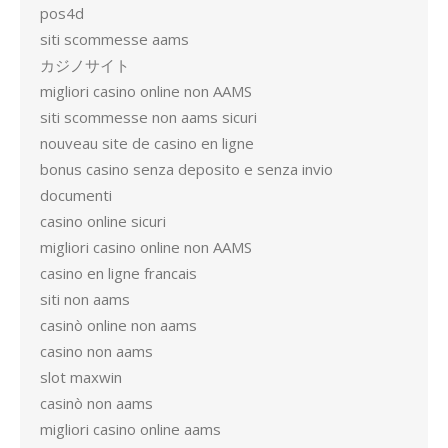
pos4d
siti scommesse aams
カジノサイト
migliori casino online non AAMS
siti scommesse non aams sicuri
nouveau site de casino en ligne
bonus casino senza deposito e senza invio
documenti
casino online sicuri
migliori casino online non AAMS
casino en ligne francais
siti non aams
casinò online non aams
casino non aams
slot maxwin
casinò non aams
migliori casino online aams