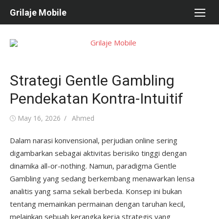
Skip
Grilaje Mobile
to
content
Strategi Gentle Gambling
Pendekatan Kontra-Intuitif
Posted
May 16, 2026
Author
Ahmed
on
Dalam narasi konvensional, perjudian online sering
digambarkan sebagai aktivitas berisiko tinggi dengan
dinamika all-or-nothing. Namun, paradigma Gentle
Gambling yang sedang berkembang menawarkan lensa
analitis yang sama sekali berbeda. Konsep ini bukan
tentang memainkan permainan dengan taruhan kecil,
melainkan sebuah kerangka kerja strategis yang