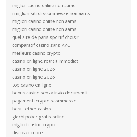
miglior casino online non aams
i migliori siti di scommesse non aams
migliori casinò online non aams
migliori casinò online non aams
quel site de paris sportif choisir
comparatif casino sans KYC
meilleurs casino crypto
casino en ligne retrait immediat
casino en ligne 2026
casino en ligne 2026
top casino en ligne
bonus casino senza invio documenti
pagamenti crypto scommesse
best tether casino
giochi poker gratis online
migliori casino crypto
discover more