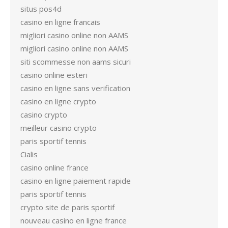
situs pos4d
casino en ligne francais
migliori casino online non AAMS
migliori casino online non AAMS
siti scommesse non aams sicuri
casino online esteri
casino en ligne sans verification
casino en ligne crypto
casino crypto
meilleur casino crypto
paris sportif tennis
Cialis
casino online france
casino en ligne paiement rapide
paris sportif tennis
crypto site de paris sportif
nouveau casino en ligne france