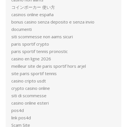
コインポーカー 使い方
casinos online españa
bonus casino senza deposito e senza invio
documenti
siti scommesse non aams sicuri
paris sportif crypto
paris sportif tennis pronostic
casino en ligne 2026
meilleur site de paris sportif hors arjel
site paris sportif tennis
casino cripto usdt
crypto casino online
siti di scommesse
casino online esteri
pos4d
link pos4d
Scam Site