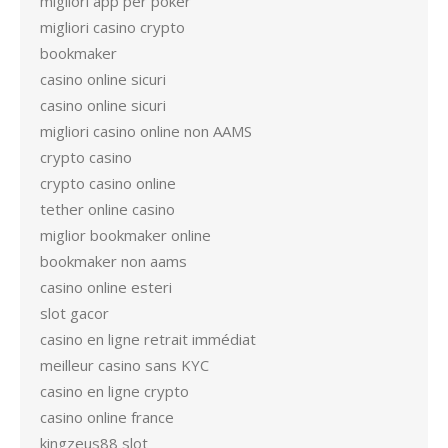
migliori app per poker
migliori casino crypto
bookmaker
casino online sicuri
casino online sicuri
migliori casino online non AAMS
crypto casino
crypto casino online
tether online casino
miglior bookmaker online
bookmaker non aams
casino online esteri
slot gacor
casino en ligne retrait immédiat
meilleur casino sans KYC
casino en ligne crypto
casino online france
kingzeus88 slot