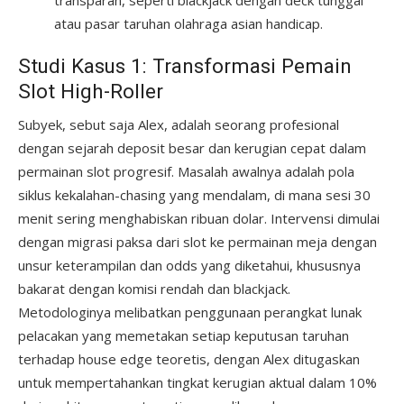
transparan, seperti blackjack dengan deck tunggal
atau pasar taruhan olahraga asian handicap.
Studi Kasus 1: Transformasi Pemain
Slot High-Roller
Subyek, sebut saja Alex, adalah seorang profesional
dengan sejarah deposit besar dan kerugian cepat dalam
permainan slot progresif. Masalah awalnya adalah pola
siklus kekalahan-chasing yang mendalam, di mana sesi 30
menit sering menghabiskan ribuan dolar. Intervensi dimulai
dengan migrasi paksa dari slot ke permainan meja dengan
unsur keterampilan dan odds yang diketahui, khususnya
bakarat dengan komisi rendah dan blackjack.
Metodologinya melibatkan penggunaan perangkat lunak
pelacakan yang memetakan setiap keputusan taruhan
terhadap house edge teoretis, dengan Alex ditugaskan
untuk mempertahankan tingkat kerugian aktual dalam 10%