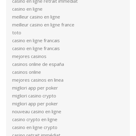
casino en ligne retrait immédiat
casino en ligne
meilleur casino en ligne
meilleur casino en ligne france
toto
casino en ligne francais
casino en ligne francais
mejores casinos
casinos online de españa
casinos online
mejores casinos en linea
migliori app per poker
migliori casino crypto
migliori app per poker
nouveau casino en ligne
casino crypto en ligne
casino en ligne crypto
casino retrait immédiat