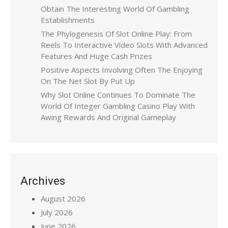
Obtain The Interesting World Of Gambling
Establishments
The Phylogenesis Of Slot Online Play: From
Reels To Interactive Video Slots With Advanced
Features And Huge Cash Prizes
Positive Aspects Involving Often The Enjoying
On The Net Slot By Put Up
Why Slot Online Continues To Dominate The
World Of Integer Gambling Casino Play With
Awing Rewards And Original Gameplay
Archives
August 2026
July 2026
June 2026