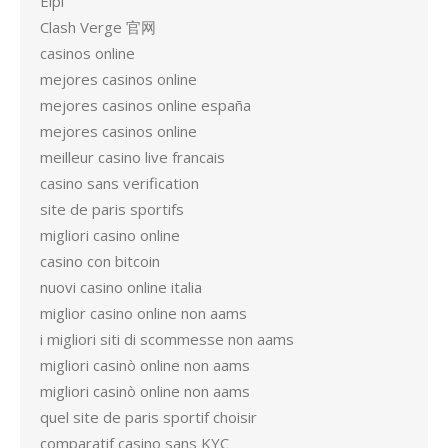
Eipl
Clash Verge 官网
casinos online
mejores casinos online
mejores casinos online españa
mejores casinos online
meilleur casino live francais
casino sans verification
site de paris sportifs
migliori casino online
casino con bitcoin
nuovi casino online italia
miglior casino online non aams
i migliori siti di scommesse non aams
migliori casinò online non aams
migliori casinò online non aams
quel site de paris sportif choisir
comparatif casino sans KYC