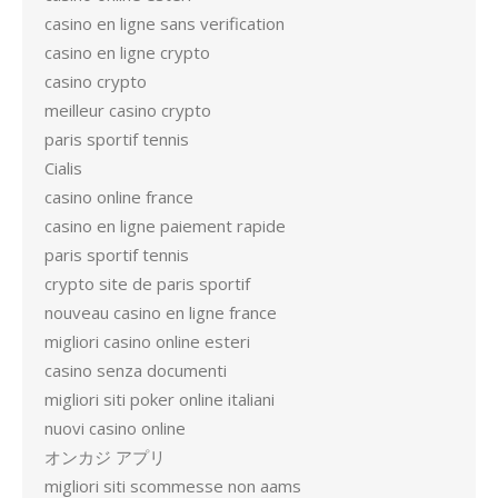
casino en ligne sans verification
casino en ligne crypto
casino crypto
meilleur casino crypto
paris sportif tennis
Cialis
casino online france
casino en ligne paiement rapide
paris sportif tennis
crypto site de paris sportif
nouveau casino en ligne france
migliori casino online esteri
casino senza documenti
migliori siti poker online italiani
nuovi casino online
オンカジ アプリ
migliori siti scommesse non aams