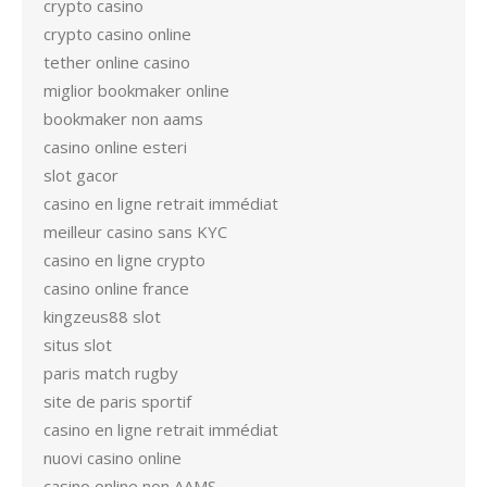
crypto casino
crypto casino online
tether online casino
miglior bookmaker online
bookmaker non aams
casino online esteri
slot gacor
casino en ligne retrait immédiat
meilleur casino sans KYC
casino en ligne crypto
casino online france
kingzeus88 slot
situs slot
paris match rugby
site de paris sportif
casino en ligne retrait immédiat
nuovi casino online
casino online non AAMS