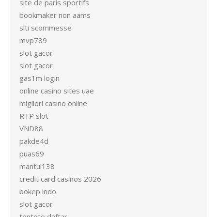
site de paris sportifs
bookmaker non aams
siti scommesse
mvp789
slot gacor
slot gacor
gas1m login
online casino sites uae
migliori casino online
RTP slot
VND88
pakde4d
puas69
mantul138
credit card casinos 2026
bokep indo
slot gacor
tentoto daftar