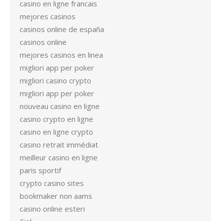
casino en ligne francais
mejores casinos
casinos online de españa
casinos online
mejores casinos en linea
migliori app per poker
migliori casino crypto
migliori app per poker
nouveau casino en ligne
casino crypto en ligne
casino en ligne crypto
casino retrait immédiat
meilleur casino en ligne
paris sportif
crypto casino sites
bookmaker non aams
casino online esteri