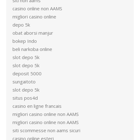
siti non aams
casino online non AAMS
migliori casino online
depo 5k
obat aborsi manjur
bokep Indo
beli narkoba online
slot depo 5k
slot depo 5k
deposit 5000
sungaitoto
slot depo 5k
situs pos4d
casino en ligne francais
migliori casino online non AAMS
migliori casino online non AAMS
siti scommesse non aams sicuri
casino online esteri