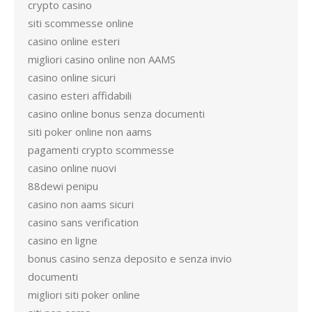
crypto casino
siti scommesse online
casino online esteri
migliori casino online non AAMS
casino online sicuri
casino esteri affidabili
casino online bonus senza documenti
siti poker online non aams
pagamenti crypto scommesse
casino online nuovi
88dewi penipu
casino non aams sicuri
casino sans verification
casino en ligne
bonus casino senza deposito e senza invio
documenti
migliori siti poker online