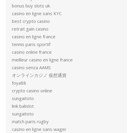
bonus buy slots uk
casino en ligne sans KYC
best crypto casino
retrait gain casino
casino en ligne france
tennis paris sportif
casino online france
meilleur casino en ligne france
casino senza AAMS
オンラインカジノ 仮想通貨
foya88
crypto casino online
sungaitoto
link balislot
sungaitoto
match paris rugby
casino en ligne sans wager