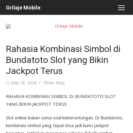
Skip
Grilaje Mobile
to
content
Rahasia Kombinasi Simbol di
Bundatoto Slot yang Bikin
Jackpot Terus
Posted
May 18, 2026
Author
Ethan Riley
on
RAHASIA KOMBINASI SIMBOL DI BUNDATOTO SLOT
YANG BIKIN JACKPOT TERUS
Slot online bukan cuma soal keberuntungan. Di Bundatoto,
kombinasi simbol yang tepat bisa jadi kunci jackpot