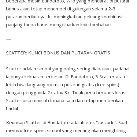
beberapa mesin Bundatoto, Wild yang mendarat di putaran
bonus akan tetap menempel di gulungan selama 2-3
putaran berikutnya. Ini meningkatkan peluang kombinasi
panjang tanpa harus mengeluarkan koin tambahan.
—
SCATTER: KUNCI BONUS DAN PUTARAN GRATIS
Scatter adalah simbol yang paling sering diabaikan, padahal
ia punya kekuatan terbesar. Di Bundatoto, 3 Scatter atau
lebih bisa langsung memicu putaran gratis (free spins)
dengan pengganda 2x atau 3x. Tidak perlu berbaris lurus—
Scatter bisa muncul di mana saja dan tetap memberikan
hadiah.
Keunikan Scatter di Bundatoto adalah efek “cascade”. Saat
memicu free spins, simbol yang menang akan menghilang