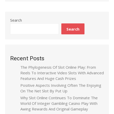
Search
Search
Recent Posts
The Phylogenesis Of Slot Online Play: From
Reels To Interactive Video Slots With Advanced
Features And Huge Cash Prizes
Positive Aspects Involving Often The Enjoying
On The Net Slot By Put Up
Why Slot Online Continues To Dominate The
World Of Integer Gambling Casino Play With
Awing Rewards And Original Gameplay