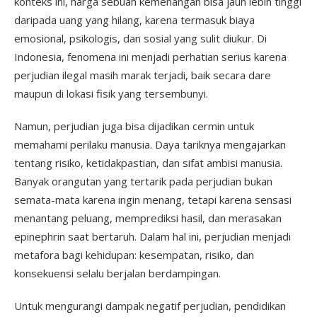
konteks ini, harga sebuah kemenangan bisa jauh lebih tinggi
daripada uang yang hilang, karena termasuk biaya
emosional, psikologis, dan sosial yang sulit diukur. Di
Indonesia, fenomena ini menjadi perhatian serius karena
perjudian ilegal masih marak terjadi, baik secara dare
maupun di lokasi fisik yang tersembunyi.
Namun, perjudian juga bisa dijadikan cermin untuk
memahami perilaku manusia. Daya tariknya mengajarkan
tentang risiko, ketidakpastian, dan sifat ambisi manusia.
Banyak orangutan yang tertarik pada perjudian bukan
semata-mata karena ingin menang, tetapi karena sensasi
menantang peluang, memprediksi hasil, dan merasakan
epinephrin saat bertaruh. Dalam hal ini, perjudian menjadi
metafora bagi kehidupan: kesempatan, risiko, dan
konsekuensi selalu berjalan berdampingan.
Untuk mengurangi dampak negatif perjudian, pendidikan