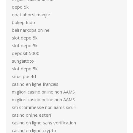
depo 5k
obat aborsi manjur
bokep Indo
beli narkoba online
slot depo 5k
slot depo 5k
deposit 5000
sungaitoto
slot depo 5k
situs pos4d
casino en ligne francais
migliori casino online non AAMS
migliori casino online non AAMS
siti scommesse non aams sicuri
casino online esteri
casino en ligne sans verification
casino en ligne crypto