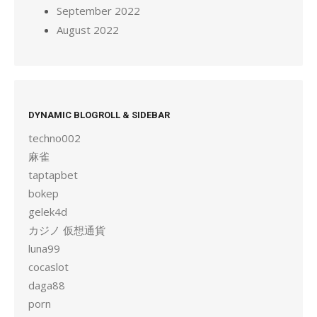
September 2022
August 2022
DYNAMIC BLOGROLL & SIDEBAR
techno002
麻雀
taptapbet
bokep
gelek4d
カジノ 仮想通貨
luna99
cocaslot
daga88
porn