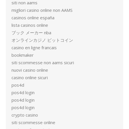
siti non aams
migliori casino online non AAMS
casinos online españa
lista casinos online
ブック メーカー nba
オンラインカジノ ビットコイン
casino en ligne francais
bookmaker
siti scommesse non aams sicuri
nuovi casino online
casino online sicuri
pos4d
pos4d login
pos4d login
pos4d login
crypto casino
siti scommesse online