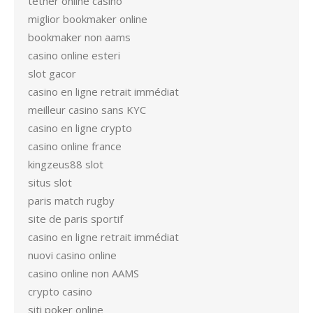
tether online casino
miglior bookmaker online
bookmaker non aams
casino online esteri
slot gacor
casino en ligne retrait immédiat
meilleur casino sans KYC
casino en ligne crypto
casino online france
kingzeus88 slot
situs slot
paris match rugby
site de paris sportif
casino en ligne retrait immédiat
nuovi casino online
casino online non AAMS
crypto casino
siti poker online