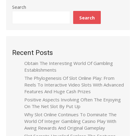
Search
Search
Recent Posts
Obtain The Interesting World Of Gambling
Establishments
The Phylogenesis Of Slot Online Play: From
Reels To Interactive Video Slots With Advanced
Features And Huge Cash Prizes
Positive Aspects Involving Often The Enjoying
On The Net Slot By Put Up
Why Slot Online Continues To Dominate The
World Of Integer Gambling Casino Play With
Awing Rewards And Original Gameplay