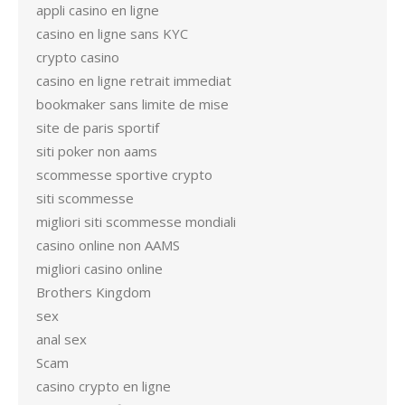
appli casino en ligne
casino en ligne sans KYC
crypto casino
casino en ligne retrait immediat
bookmaker sans limite de mise
site de paris sportif
siti poker non aams
scommesse sportive crypto
siti scommesse
migliori siti scommesse mondiali
casino online non AAMS
migliori casino online
Brothers Kingdom
sex
anal sex
Scam
casino crypto en ligne