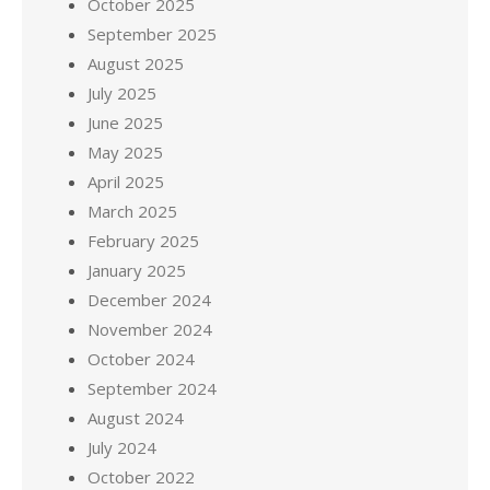
October 2025
September 2025
August 2025
July 2025
June 2025
May 2025
April 2025
March 2025
February 2025
January 2025
December 2024
November 2024
October 2024
September 2024
August 2024
July 2024
October 2022