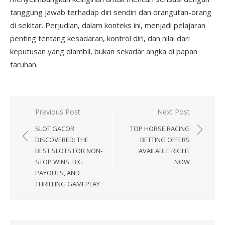
tanggung jawab terhadap diri sendiri dan orangutan-orang
di sekitar. Perjudian, dalam konteks ini, menjadi pelajaran
penting tentang kesadaran, kontrol diri, dan nilai dari
keputusan yang diambil, bukan sekadar angka di papan
taruhan.
Previous Post
Next Post
Post
SLOT GACOR
TOP HORSE RACING
navigation
DISCOVERED: THE
BETTING OFFERS
BEST SLOTS FOR NON-
AVAILABLE RIGHT
STOP WINS, BIG
NOW
PAYOUTS, AND
THRILLING GAMEPLAY