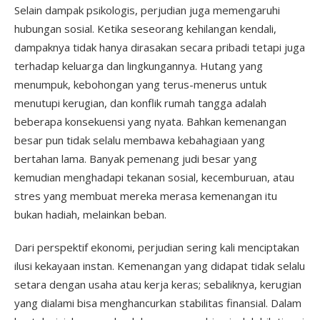
Selain dampak psikologis, perjudian juga memengaruhi
hubungan sosial. Ketika seseorang kehilangan kendali,
dampaknya tidak hanya dirasakan secara pribadi tetapi juga
terhadap keluarga dan lingkungannya. Hutang yang
menumpuk, kebohongan yang terus-menerus untuk
menutupi kerugian, dan konflik rumah tangga adalah
beberapa konsekuensi yang nyata. Bahkan kemenangan
besar pun tidak selalu membawa kebahagiaan yang
bertahan lama. Banyak pemenang judi besar yang
kemudian menghadapi tekanan sosial, kecemburuan, atau
stres yang membuat mereka merasa kemenangan itu
bukan hadiah, melainkan beban.
Dari perspektif ekonomi, perjudian sering kali menciptakan
ilusi kekayaan instan. Kemenangan yang didapat tidak selalu
setara dengan usaha atau kerja keras; sebaliknya, kerugian
yang dialami bisa menghancurkan stabilitas finansial. Dalam