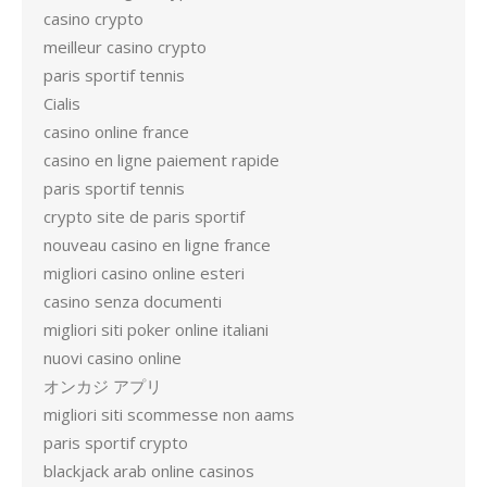
casino crypto
meilleur casino crypto
paris sportif tennis
Cialis
casino online france
casino en ligne paiement rapide
paris sportif tennis
crypto site de paris sportif
nouveau casino en ligne france
migliori casino online esteri
casino senza documenti
migliori siti poker online italiani
nuovi casino online
オンカジ アプリ
migliori siti scommesse non aams
paris sportif crypto
blackjack arab online casinos