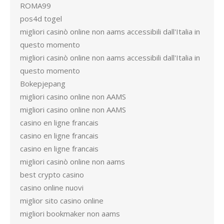
ROMA99
pos4d togel
migliori casinò online non aams accessibili dall'Italia in
questo momento
migliori casinò online non aams accessibili dall'Italia in
questo momento
Bokepjepang
migliori casino online non AAMS
migliori casino online non AAMS
casino en ligne francais
casino en ligne francais
casino en ligne francais
migliori casinò online non aams
best crypto casino
casino online nuovi
miglior sito casino online
migliori bookmaker non aams