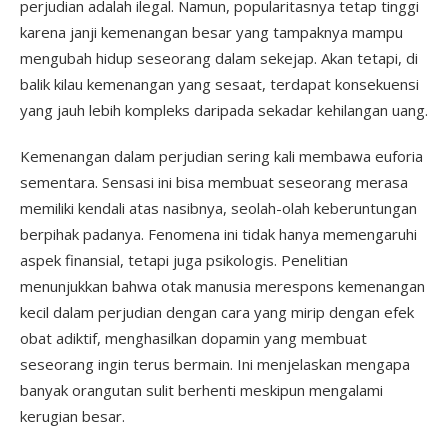
perjudian adalah ilegal. Namun, popularitasnya tetap tinggi
karena janji kemenangan besar yang tampaknya mampu
mengubah hidup seseorang dalam sekejap. Akan tetapi, di
balik kilau kemenangan yang sesaat, terdapat konsekuensi
yang jauh lebih kompleks daripada sekadar kehilangan uang.
Kemenangan dalam perjudian sering kali membawa euforia
sementara. Sensasi ini bisa membuat seseorang merasa
memiliki kendali atas nasibnya, seolah-olah keberuntungan
berpihak padanya. Fenomena ini tidak hanya memengaruhi
aspek finansial, tetapi juga psikologis. Penelitian
menunjukkan bahwa otak manusia merespons kemenangan
kecil dalam perjudian dengan cara yang mirip dengan efek
obat adiktif, menghasilkan dopamin yang membuat
seseorang ingin terus bermain. Ini menjelaskan mengapa
banyak orangutan sulit berhenti meskipun mengalami
kerugian besar.