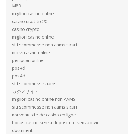
M88
migliori casino online
casino usdt trc20
casino crypto
migliori casino online
siti scommesse non aams sicuri
nuovi casino online
penipuan online
pos4d
pos4d
siti scommesse aams
カジノサイト
migliori casino online non AAMS
siti scommesse non aams sicuri
nouveau site de casino en ligne
bonus casino senza deposito e senza invio
documenti