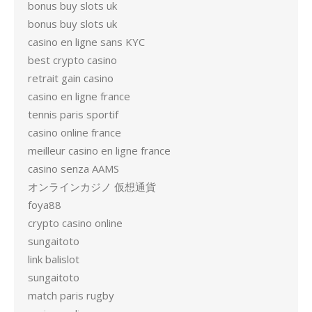
bonus buy slots uk
bonus buy slots uk
casino en ligne sans KYC
best crypto casino
retrait gain casino
casino en ligne france
tennis paris sportif
casino online france
meilleur casino en ligne france
casino senza AAMS
オンラインカジノ 仮想通貨
foya88
crypto casino online
sungaitoto
link balislot
sungaitoto
match paris rugby