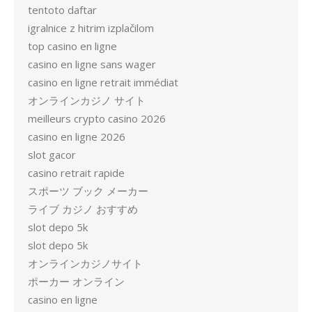
tentoto daftar
igralnice z hitrim izplačilom
top casino en ligne
casino en ligne sans wager
casino en ligne retrait immédiat
オンラインカジノ サイト
meilleurs crypto casino 2026
casino en ligne 2026
slot gacor
casino retrait rapide
スポーツ ブック メーカー
ライブ カジノ おすすめ
slot depo 5k
slot depo 5k
オンラインカジノサイト
ポーカー オンライン
casino en ligne