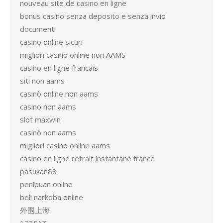
nouveau site de casino en ligne
bonus casino senza deposito e senza invio
documenti
casino online sicuri
migliori casino online non AAMS
casino en ligne francais
siti non aams
casinò online non aams
casino non aams
slot maxwin
casinò non aams
migliori casino online aams
casino en ligne retrait instantané france
pasukan88
penipuan online
beli narkoba online
外围上海