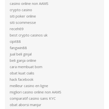
casino online non AAMS
crypto casino
siti poker online
siti scommesse
receh69
best crypto casinos uk
cipit88
fangwin88
jual beli ginjal
beli ganja online
cara membuat bom
obat kuat cialis
hack facebook
meilleur casino en ligne
migliori casino online non AAMS
comparatif casino sans KYC
obat aborsi manjur