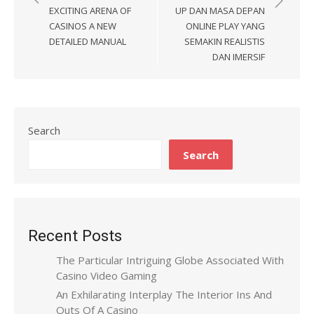
navigation
EXCITING ARENA OF
UP DAN MASA DEPAN
CASINOS A NEW
ONLINE PLAY YANG
DETAILED MANUAL
SEMAKIN REALISTIS
DAN IMERSIF
Search
Search
Recent Posts
The Particular Intriguing Globe Associated With
Casino Video Gaming
An Exhilarating Interplay The Interior Ins And
Outs Of A Casino