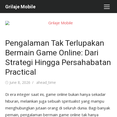
Skip
Grilaje Mobile
to
content
Pengalaman Tak Terlupakan
Bermain Game Online: Dari
Strategi Hingga Persahabatan
Practical
Posted
June 8, 2026
Author
ahead_time
on
Di era integer saat ini, game online bukan hanya sekadar
hiburan, melainkan juga sebuah spiritualist yang mampu
menghubungkan jutaan orang di seluruh dunia. Bagi banyak
pemain, pengalaman bermain game online tak hanya