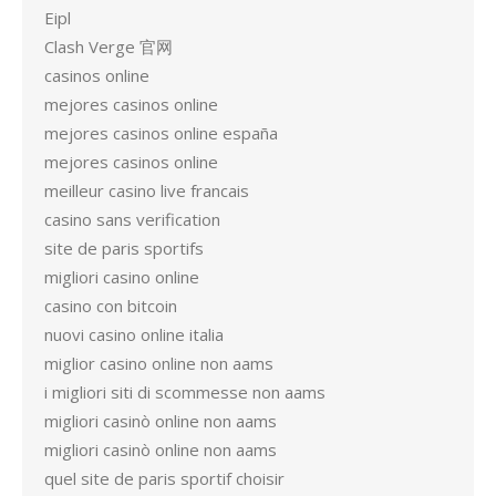
Eipl
Clash Verge 官网
casinos online
mejores casinos online
mejores casinos online españa
mejores casinos online
meilleur casino live francais
casino sans verification
site de paris sportifs
migliori casino online
casino con bitcoin
nuovi casino online italia
miglior casino online non aams
i migliori siti di scommesse non aams
migliori casinò online non aams
migliori casinò online non aams
quel site de paris sportif choisir