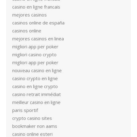
casino en ligne francais
mejores casinos
casinos online de españa
casinos online
mejores casinos en linea
migliori app per poker
migliori casino crypto
migliori app per poker
nouveau casino en ligne
casino crypto en ligne
casino en ligne crypto
casino retrait immédiat
meilleur casino en ligne
paris sportif
crypto casino sites
bookmaker non aams
casino online esteri