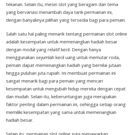
tekanan. Selain itu, mesin slot yang beragam dan tema
yang bervariasi menambah daya tarik permainan ini,
dengan banyaknya pilihan yang tersedia bagi para pemain.
Salah satu hal paling menarik tentang permainan slot online
adalah kesempatan untuk memenangkan hadiah besar
dengan modal yang relatif kecil. Dengan hanya
menggunakan sejumlah kecil uang untuk memutar roda,
pemain dapat memenangkan hadiah yang bernilai jutaan
hingga puluhan juta rupiah. Ini membuat permainan ini
sangat menarik bagi para pemain yang mencari
kesempatan untuk mengubah hidup mereka dengan cepat
dan mudah. Selain itu, keberuntungan juga merupakan
faktor penting dalam permainan ini, sehingga setiap orang
memiliki kesempatan yang sama untuk memenangkan
hadiah besar.
Selain itu, permainan slot online juga menawarkan