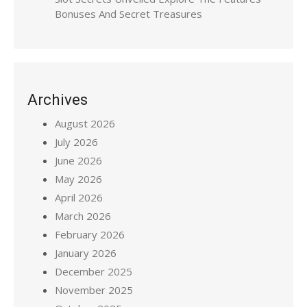
Bonuses And Secret Treasures
Archives
August 2026
July 2026
June 2026
May 2026
April 2026
March 2026
February 2026
January 2026
December 2025
November 2025