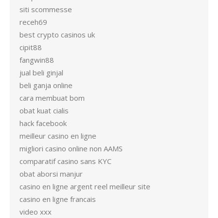
siti scommesse
receh69
best crypto casinos uk
cipit88
fangwin88
jual beli ginjal
beli ganja online
cara membuat bom
obat kuat cialis
hack facebook
meilleur casino en ligne
migliori casino online non AAMS
comparatif casino sans KYC
obat aborsi manjur
casino en ligne argent reel meilleur site
casino en ligne francais
video xxx