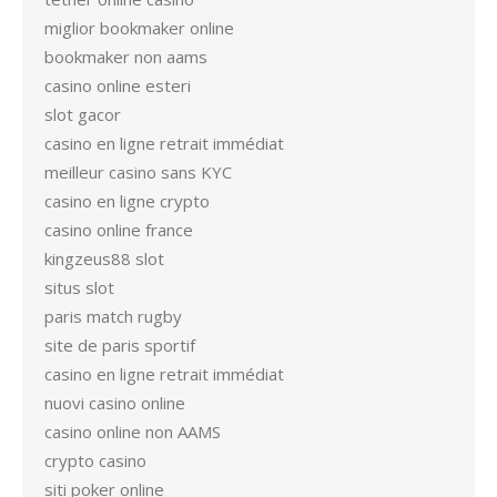
miglior bookmaker online
bookmaker non aams
casino online esteri
slot gacor
casino en ligne retrait immédiat
meilleur casino sans KYC
casino en ligne crypto
casino online france
kingzeus88 slot
situs slot
paris match rugby
site de paris sportif
casino en ligne retrait immédiat
nuovi casino online
casino online non AAMS
crypto casino
siti poker online