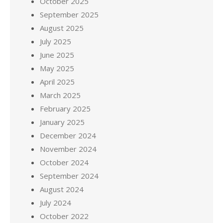
October 2025
September 2025
August 2025
July 2025
June 2025
May 2025
April 2025
March 2025
February 2025
January 2025
December 2024
November 2024
October 2024
September 2024
August 2024
July 2024
October 2022