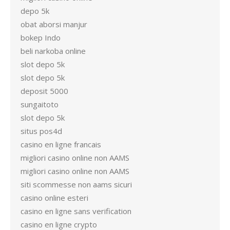
depo 5k
obat aborsi manjur
bokep Indo
beli narkoba online
slot depo 5k
slot depo 5k
deposit 5000
sungaitoto
slot depo 5k
situs pos4d
casino en ligne francais
migliori casino online non AAMS
migliori casino online non AAMS
siti scommesse non aams sicuri
casino online esteri
casino en ligne sans verification
casino en ligne crypto