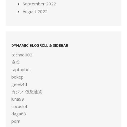
September 2022
August 2022
DYNAMIC BLOGROLL & SIDEBAR
techno002
麻雀
taptapbet
bokep
gelek4d
カジノ 仮想通貨
luna99
cocaslot
daga88
porn