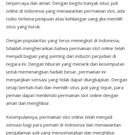
terpercaya dan aman. Dengan begitu banyak situs judi
online di Indonesia yang menawarkan permainan slot, ada
risiko terkena penipuan atau kehilangan uang jika memilih
situs yang buruk.
Dengan popularitas yang terus meningkat di Indonesia,
tidaklah mengherankan bahwa permainan slot online telah
menjadi bagian yang penting dari industri perjudian di
negara ini. Dengan hiburan yang menarik dan kesempatan
untuk memenangkan hadiah besar, permainan ini
menjanjikan sensasi yang tidak dapat diungkapkan. Dengan
tetap berhati-hati dan memilih situs judi yang tepat, para
pemain dapat menikmati permainan slot online dengan
aman dan menghibur.
Kesimpulannya, permainan slot online telah menjadi
sensasi bagi para pemain di Indonesia dan menawarkan
pengalaman judi yang menyenangkan dan menghibur.