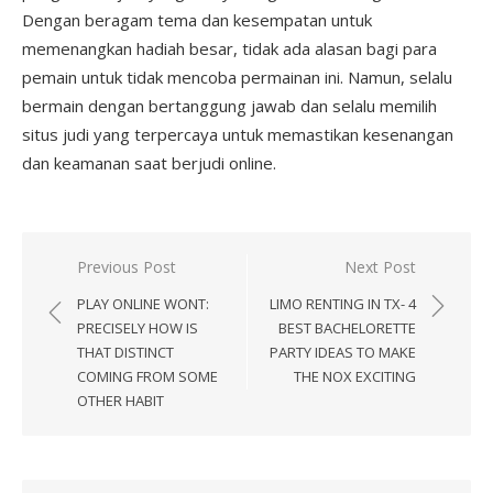
Dengan beragam tema dan kesempatan untuk
memenangkan hadiah besar, tidak ada alasan bagi para
pemain untuk tidak mencoba permainan ini. Namun, selalu
bermain dengan bertanggung jawab dan selalu memilih
situs judi yang terpercaya untuk memastikan kesenangan
dan keamanan saat berjudi online.
Previous Post
Next Post
Post
PLAY ONLINE WONT:
LIMO RENTING IN TX- 4
navigation
PRECISELY HOW IS
BEST BACHELORETTE
THAT DISTINCT
PARTY IDEAS TO MAKE
COMING FROM SOME
THE NOX EXCITING
OTHER HABIT