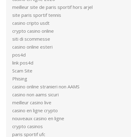
meilleur site de paris sportif hors arjel
site paris sportif tennis
casino cripto usdt
crypto casino online
siti di scommesse
casino online esteri
pos4d
link pos4d
Scam Site
Phising
casino online stranieri non AAMS
casino non aams sicuri
meilleur casino live
casino en ligne crypto
nouveaux casino en ligne
crypto casinos
paris sportif ufc