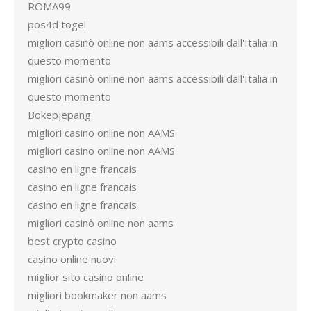
ROMA99
pos4d togel
migliori casinò online non aams accessibili dall'Italia in
questo momento
migliori casinò online non aams accessibili dall'Italia in
questo momento
Bokepjepang
migliori casino online non AAMS
migliori casino online non AAMS
casino en ligne francais
casino en ligne francais
casino en ligne francais
migliori casinò online non aams
best crypto casino
casino online nuovi
miglior sito casino online
migliori bookmaker non aams