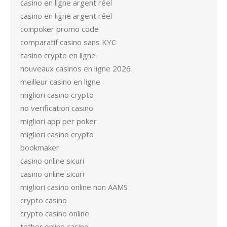
casino en ligne argent réel
casino en ligne argent réel
coinpoker promo code
comparatif casino sans KYC
casino crypto en ligne
nouveaux casinos en ligne 2026
meilleur casino en ligne
migliori casino crypto
no verification casino
migliori app per poker
migliori casino crypto
bookmaker
casino online sicuri
casino online sicuri
migliori casino online non AAMS
crypto casino
crypto casino online
tether online casino