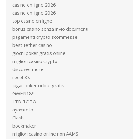
casino en ligne 2026
casino en ligne 2026
top casino en ligne
bonus casino senza invio documenti
pagamenti crypto scommesse
best tether casino
giochi poker gratis online
migliori casino crypto
discover more
receh88
jugar poker online gratis
GWEN189
LTD TOTO
ayamtoto
Clash
bookmaker
migliori casino online non AAMS