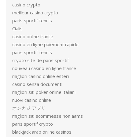
casino crypto
meilleur casino crypto
paris sportif tennis
Cialis
casino online france
casino en ligne paiement rapide
paris sportif tennis
crypto site de paris sportif
nouveau casino en ligne france
migliori casino online esteri
casino senza documenti
migliori siti poker online italiani
nuovi casino online
オンカジ アプリ
migliori siti scommesse non aams
paris sportif crypto
blackjack arab online casinos