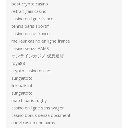
best crypto casino
retrait gain casino
casino en ligne france
tennis paris sportif
casino online france
meilleur casino en ligne france
casino senza AAMS
オンラインカジノ 仮想通貨
foya88
crypto casino online
sungaitoto
link balislot
sungaitoto
match paris rugby
casino en ligne sans wager
casino bonus senza documenti
nuovi casino non aams