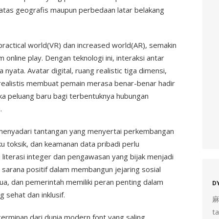
tas geografis maupun perbedaan latar belakang
 practical world(VR) dan increased world(AR), semakin
line play. Dengan teknologi ini, interaksi antar
nyata. Avatar digital, ruang realistic tiga dimensi,
 realistis membuat pemain merasa benar-benar hadir
ka peluang baru bagi terbentuknya hubungan
.
 menyadari tantangan yang menyertai perkembangan
ku toksik, dan keamanan data pribadi perlu
 literasi integer dan pengawasan yang bijak menjadi
 sarana positif dalam membangun jejaring sosial
a, dan pemerintah memiliki peran penting dalam
D
sehat dan inklusif.
t
cerminan dari dunia modern font yang saling