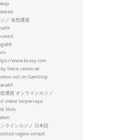
okep
elek4d
ジノ 仮想通貨
una99
ocaslot
aga88
orn
ttps://www.bruxy.com
cky twice casino uk
asinos not on GamStop
uara89
仮想通貨 オンラインカジノ
ot online terpercaya
88 Slots
raken
オンラインカジノ 日本語
gentod vagina sempit