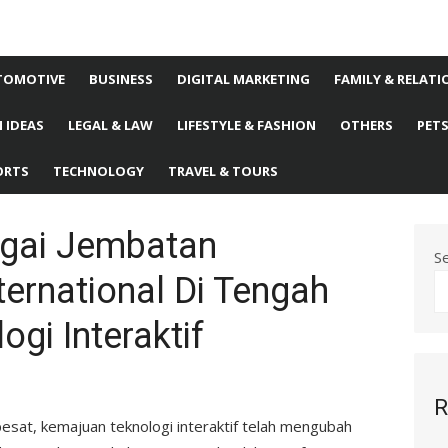
TOMOTIVE
BUSINESS
DIGITAL MARKETING
FAMILY & RELATI
 IDEAS
LEGAL & LAW
LIFESTYLE & FASHION
OTHERS
PET
ORTS
TECHNOLOGY
TRAVEL & TOURS
agai Jembatan
S
ernational Di Tengah
gi Interaktif
R
pesat, kemajuan teknologi interaktif telah mengubah