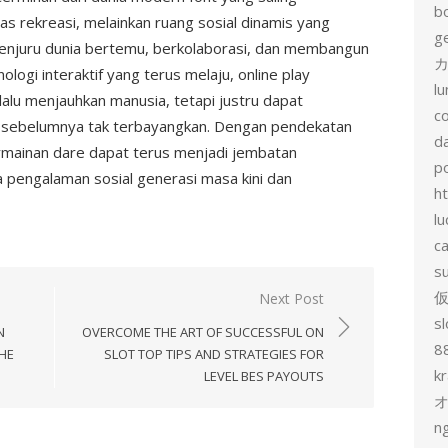
b
tas rekreasi, melainkan ruang sosial dinamis yang
g
penjuru dunia bertemu, berkolaborasi, dan membangun
カ
logi interaktif yang terus melaju, online play
l
alu menjauhkan manusia, tetapi justru dapat
c
 sebelumnya tak terbayangkan. Dengan pendekatan
d
rmainan dare dapat terus menjadi jembatan
p
pengalaman sosial generasi masa kini dan
h
lu
c
s
Next Post
sl
N
OVERCOME THE ART OF SUCCESSFUL ON
8
HE
SLOT TOP TIPS AND STRATEGIES FOR
k
LEVEL BES PAYOUTS
n