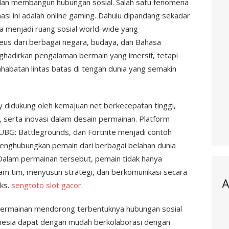
 dan membangun hubungan sosial. Salah satu fenomena
asi ini adalah online gaming. Dahulu dipandang sekadar
ma menjadi ruang sosial world-wide yang
s dari berbagai negara, budaya, dan Bahasa
nghadirkan pengalaman bermain yang imersif, tetapi
abatan lintas batas di tengah dunia yang semakin
 didukung oleh kemajuan net berkecepatan tinggi,
 serta inovasi dalam desain permainan. Platform
UBG: Battlegrounds, dan Fortnite menjadi contoh
nghubungkan pemain dari berbagai belahan dunia
 Dalam permainan tersebut, pemain tidak hanya
lam tim, menyusun strategi, dan berkomunikasi secara
A
eks.
sengtoto slot gacor
.
a permainan mendorong terbentuknya hubungan sosial
onesia dapat dengan mudah berkolaborasi dengan