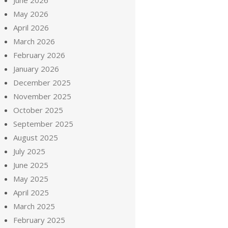
June 2026
May 2026
April 2026
March 2026
February 2026
January 2026
December 2025
November 2025
October 2025
September 2025
August 2025
July 2025
June 2025
May 2025
April 2025
March 2025
February 2025