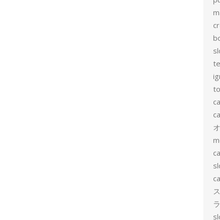
m
c
b
sl
t
ig
to
c
ca
m
ca
sl
ca
ス
ラ
s