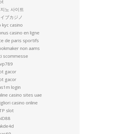
ot
지노 사이트
ライブカジノ
 kyc casino
nus casino en ligne
te de paris sportifs
ookmaker non aams
iti scommesse
vp789
ot gacor
ot gacor
as1m login
line casino sites uae
gliori casino online
TP slot
ND88
akde4d
uas69