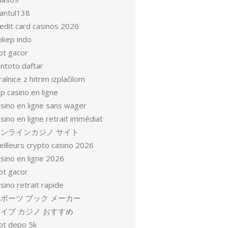
antul138
redit card casinos 2026
okep indo
ot gacor
entoto daftar
ralnice z hitrim izplačilom
p casino en ligne
asino en ligne sans wager
sino en ligne retrait immédiat
オンラインカジノ サイト
eilleurs crypto casino 2026
sino en ligne 2026
ot gacor
sino retrait rapide
ポーツ ブック メーカー
イブ カジノ おすすめ
lot depo 5k