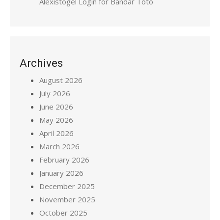
Alexistogel Login for Bandar Toto
Archives
August 2026
July 2026
June 2026
May 2026
April 2026
March 2026
February 2026
January 2026
December 2025
November 2025
October 2025