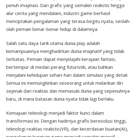
penuh imajinasi. Dari grafis yang semakin realistis hingga
alur cerita yang mendalam, industri game berhasil
menciptakan pengalaman yang terasa begitu nyata, seolah-
olah pemain benar-benar hidup di dalamnya.
Salah satu daya tarik utama dunia play adalah
kemampuannya menghadirkan dunia imajinatif yang tidak
terbatas. Pemain dapat menjelajahi kerajaan fantasi,
bertempur di medan perang futuristik, atau bahkan
menjalani kehidupan sehari-hari dalam simulasi yang detail.
Semua ini memungkinkan seseorang untuk melarikan diri
sejenak dari realitas dan memasuki dunia yang sepenuhnya
baru, di mana batasan dunia nyata tidak lagi berlaku.
Kemajuan teknologi menjadi faktor kunci dalam
transformasi ini. Dengan hadirnya grafis beresolusi tinggi,
teknologi realitas realistic(VR), dan kecerdasan buatan(AI),
pengalaman bermain game menjadi semakin imersif.