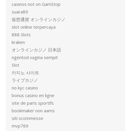
casinos not on GamStop
suara89
仮想通貨 オンラインカジノ
slot online terpercaya
888 Slots
kraken
オンラインカジノ 日本語
ngentod vagina sempit
Slot
카지노 사이트
ライブカジノ
no kyc casino
bonus casino en ligne
site de paris sportifs
bookmaker non aams
siti scommesse
mvp789