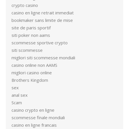
crypto casino
casino en ligne retrait immediat
bookmaker sans limite de mise
site de paris sportif
siti poker non aams
scommesse sportive crypto
siti scommesse
migliori siti scommesse mondiali
casino online non AAMS
migliori casino online
Brothers Kingdom
sex
anal sex
Scam
casino crypto en ligne
scommesse finale mondiali
casino en ligne francais