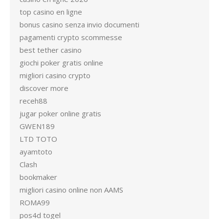
top casino en ligne
bonus casino senza invio documenti
pagamenti crypto scommesse
best tether casino
giochi poker gratis online
migliori casino crypto
discover more
receh88
jugar poker online gratis
GWEN189
LTD TOTO
ayamtoto
Clash
bookmaker
migliori casino online non AAMS
ROMA99
pos4d togel