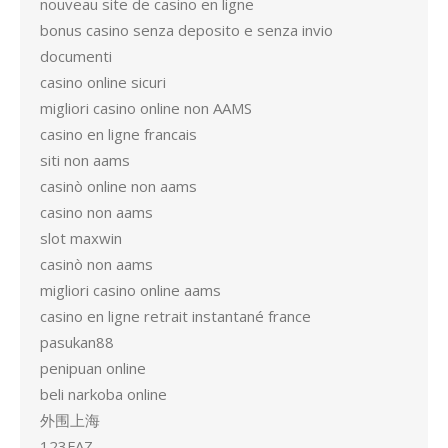
nouveau site de casino en ligne
bonus casino senza deposito e senza invio
documenti
casino online sicuri
migliori casino online non AAMS
casino en ligne francais
siti non aams
casinò online non aams
casino non aams
slot maxwin
casinò non aams
migliori casino online aams
casino en ligne retrait instantané france
pasukan88
penipuan online
beli narkoba online
外围上海
123FAZ