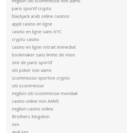
migliori siti scommesse non aams
paris sportif crypto
blackjack arab online casinos
appli casino en ligne
casino en ligne sans KYC
crypto casino
casino en ligne retrait immediat
bookmaker sans limite de mise
site de paris sportif
siti poker non aams
scommesse sportive crypto
siti scommesse
migliori siti scommesse mondiali
casino online non AAMS
migliori casino online
Brothers Kingdom
sex
anal sex