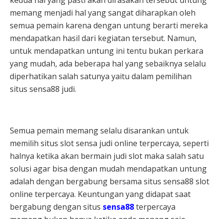
kedua hal yang pasti akan dirasakan tersebut untung
memang menjadi hal yang sangat diharapkan oleh
semua pemain karena dengan untung berarti mereka
mendapatkan hasil dari kegiatan tersebut. Namun,
untuk mendapatkan untung ini tentu bukan perkara
yang mudah, ada beberapa hal yang sebaiknya selalu
diperhatikan salah satunya yaitu dalam pemilihan
situs sensa88 judi.
Semua pemain memang selalu disarankan untuk
memilih situs slot sensa judi online terpercaya, seperti
halnya ketika akan bermain judi slot maka salah satu
solusi agar bisa dengan mudah mendapatkan untung
adalah dengan bergabung bersama situs sensa88 slot
online terpercaya. Keuntungan yang didapat saat
bergabung dengan situs
sensa88
terpercaya