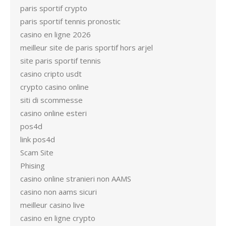
paris sportif crypto
paris sportif tennis pronostic
casino en ligne 2026
meilleur site de paris sportif hors arjel
site paris sportif tennis
casino cripto usdt
crypto casino online
siti di scommesse
casino online esteri
pos4d
link pos4d
Scam Site
Phising
casino online stranieri non AAMS
casino non aams sicuri
meilleur casino live
casino en ligne crypto