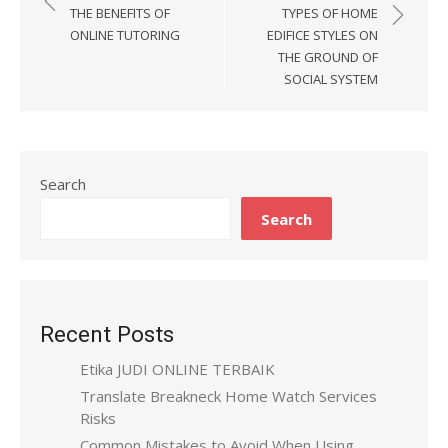
Post
THE BENEFITS OF
TYPES OF HOME
navigation
ONLINE TUTORING
EDIFICE STYLES ON
THE GROUND OF
SOCIAL SYSTEM
Search
Search
Recent Posts
Etika JUDI ONLINE TERBAIK
Translate Breakneck Home Watch Services
Risks
Common Mistakes to Avoid When Using