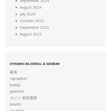
September 2024
August 2024
July 2024
October 2022
September 2022
August 2022
DYNAMIC BLOGROLL & SIDEBAR
麻雀
taptapbet
bokep
gelek4d
カジノ 仮想通貨
luna99
cocaslot