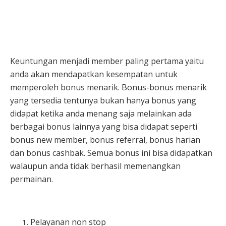
Keuntungan menjadi member paling pertama yaitu
anda akan mendapatkan kesempatan untuk
memperoleh bonus menarik. Bonus-bonus menarik
yang tersedia tentunya bukan hanya bonus yang
didapat ketika anda menang saja melainkan ada
berbagai bonus lainnya yang bisa didapat seperti
bonus new member, bonus referral, bonus harian
dan bonus cashbak. Semua bonus ini bisa didapatkan
walaupun anda tidak berhasil memenangkan
permainan.
Pelayanan non stop