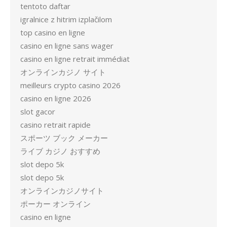
tentoto daftar
igralnice z hitrim izplačilom
top casino en ligne
casino en ligne sans wager
casino en ligne retrait immédiat
オンラインカジノ サイト
meilleurs crypto casino 2026
casino en ligne 2026
slot gacor
casino retrait rapide
スポーツ ブック メーカー
ライブ カジノ おすすめ
slot depo 5k
slot depo 5k
オンラインカジノサイト
ポーカー オンライン
casino en ligne