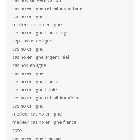
casinos sin verificación
casino en ligne retrait instantané
casino en ligne
meilleur casino en ligne
casino en ligne france légal
top casino en ligne
casino en ligne
casino en ligne argent réel
casinos en ligne
casino en ligne
casino en ligne france
casino en ligne fiable
casino en ligne retrait immédiat
casino en ligne
meilleur casino en ligne
meilleur casino en ligne france
toto
casino en ligne francais