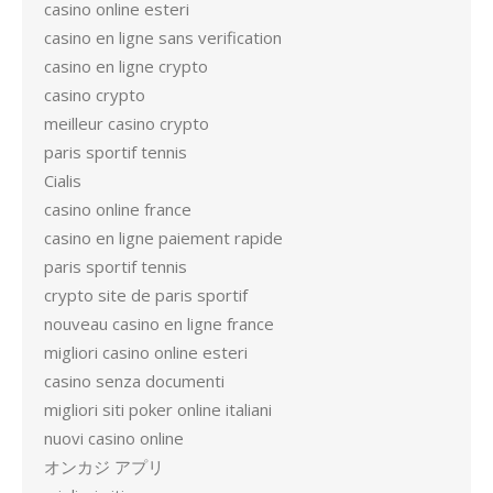
casino online esteri
casino en ligne sans verification
casino en ligne crypto
casino crypto
meilleur casino crypto
paris sportif tennis
Cialis
casino online france
casino en ligne paiement rapide
paris sportif tennis
crypto site de paris sportif
nouveau casino en ligne france
migliori casino online esteri
casino senza documenti
migliori siti poker online italiani
nuovi casino online
オンカジ アプリ