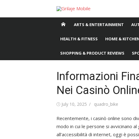
Skip
to
content
ARTS & ENTERTAINMENT
AU
HEALTH & FITNESS
HOME & KITCHEN
SHOPPING & PRODUCT REVIEWS
SP
Informazioni Fin
Nei Casinò Onlin
Posted
July 10, 2025
Author
quadro_bike
on
Recentemente, i casinò online sono div
modo in cui le persone si avvicinano al 
all’accessibilità di internet, oggi è po