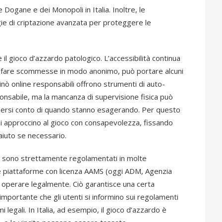
 Dogane e dei Monopoli in Italia. Inoltre, le
ie di criptazione avanzata per proteggere le
è il gioco d’azzardo patologico. L’accessibilità continua
 di fare scommesse in modo anonimo, può portare alcuni
sinò online responsabili offrono strumenti di auto-
onsabile, ma la mancanza di supervisione fisica può
rendersi conto di quando stanno esagerando. Per questo
si approccino al gioco con consapevolezza, fissando
aiuto se necessario.
ine sono strettamente regolamentati in molte
lo le piattaforme con licenza AAMS (oggi ADM, Agenzia
operare legalmente. Ciò garantisce una certa
importante che gli utenti si informino sui regolamenti
mi legali. In Italia, ad esempio, il gioco d’azzardo è