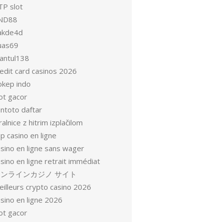
TP slot
ND88
akde4d
uas69
antul138
redit card casinos 2026
okep indo
ot gacor
entoto daftar
ralnice z hitrim izplačilom
p casino en ligne
asino en ligne sans wager
sino en ligne retrait immédiat
オンラインカジノ サイト
eilleurs crypto casino 2026
sino en ligne 2026
ot gacor