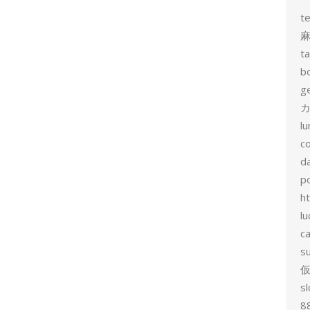
t
t
b
g
カ
l
c
d
p
h
lu
c
s
sl
8