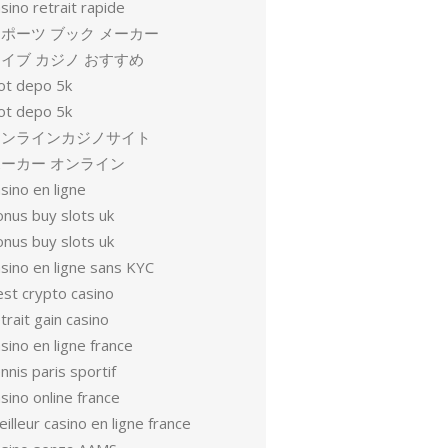
sino retrait rapide
ポーツ ブック メーカー
イブ カジノ おすすめ
lot depo 5k
lot depo 5k
オンラインカジノサイト
ーカー オンライン
sino en ligne
onus buy slots uk
onus buy slots uk
sino en ligne sans KYC
est crypto casino
trait gain casino
sino en ligne france
nnis paris sportif
sino online france
illeur casino en ligne france