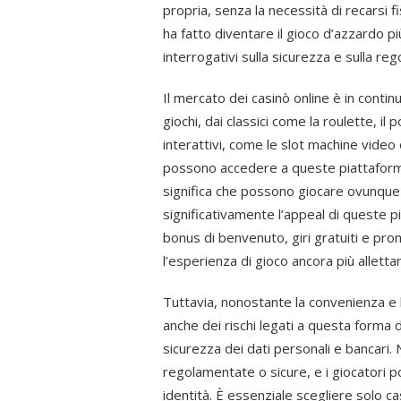
propria, senza la necessità di recarsi 
ha fatto diventare il gioco d’azzardo 
interrogativi sulla sicurezza e sulla r
Il mercato dei casinò online è in con
giochi, dai classici come la roulette, il p
interattivi, come le slot machine video e
possono accedere a queste piattaform
significa che possono giocare ovunqu
significativamente l’appeal di queste p
bonus di benvenuto, giri gratuiti e pro
l’esperienza di gioco ancora più alletta
Tuttavia, nonostante la convenienza e l
anche dei rischi legati a questa forma d
sicurezza dei dati personali e bancari.
regolamentate o sicure, e i giocatori p
identità. È essenziale scegliere solo casi