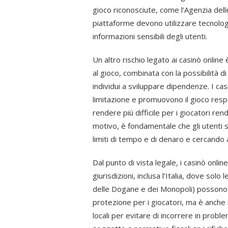
gioco riconosciute, come l’Agenzia delle
piattaforme devono utilizzare tecnolog
informazioni sensibili degli utenti.
Un altro rischio legato ai casinò online 
al gioco, combinata con la possibilità
individui a sviluppare dipendenze. I ca
limitazione e promuovono il gioco resp
rendere più difficile per i giocatori 
motivo, è fondamentale che gli utenti 
limiti di tempo e di denaro e cercando 
Dal punto di vista legale, i casinò onl
giurisdizioni, inclusa l’Italia, dove so
delle Dogane e dei Monopoli) possono 
protezione per i giocatori, ma è anche 
locali per evitare di incorrere in proble