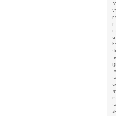
R
V
p
p
m
c
b
sl
t
ig
to
c
ca
m
ca
sl