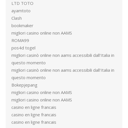
LTD TOTO
ayamtoto
Clash
bookmaker
migliori casino online non AAMS
ROMA99
pos4d togel
migliori casinò online non aams accessibili dall'Italia in
questo momento
migliori casinò online non aams accessibili dall'Italia in
questo momento
Bokepjepang
migliori casino online non AAMS
migliori casino online non AAMS
casino en ligne francais
casino en ligne francais
casino en ligne francais