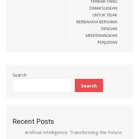
TERBAIK YANG
DIMAKSUDKAN
UNTUK TIDAK
BERBAHAYA BERSAMA
DENGAN
MENYENANGKAN
PERJUDIAN
Search
Search
Recent Posts
Artificial Intelligence: Transforming the Future