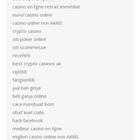
casino en ligne retrait immédiat
nuovi casino online
casino online non AAMS
crypto casino
siti poker online
siti scommesse
receh69
best crypto casinos uk
cipit88
fangwin88
jual beli ginjal
beli ganja online
cara membuat bom
obat kuat cialis
hack facebook
meilleur casino en ligne
migliori casino online non AAMS