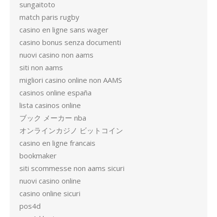
sungaitoto
match paris rugby
casino en ligne sans wager
casino bonus senza documenti
nuovi casino non aams
siti non aams
migliori casino online non AAMS
casinos online españa
lista casinos online
ブック メーカー nba
オンラインカジノ ビットコイン
casino en ligne francais
bookmaker
siti scommesse non aams sicuri
nuovi casino online
casino online sicuri
pos4d