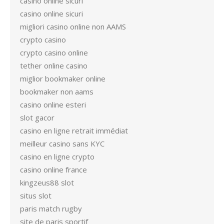
casino online sicuri
casino online sicuri
migliori casino online non AAMS
crypto casino
crypto casino online
tether online casino
miglior bookmaker online
bookmaker non aams
casino online esteri
slot gacor
casino en ligne retrait immédiat
meilleur casino sans KYC
casino en ligne crypto
casino online france
kingzeus88 slot
situs slot
paris match rugby
site de paris sportif