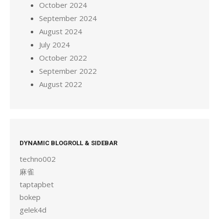
October 2024
September 2024
August 2024
July 2024
October 2022
September 2022
August 2022
DYNAMIC BLOGROLL & SIDEBAR
techno002
麻雀
taptapbet
bokep
gelek4d