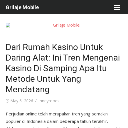
Skip
Grilaje Mobile
to
content
Dari Rumah Kasino Untuk
Daring Alat: Ini Tren Mengenai
Kasino Di Samping Apa Itu
Metode Untuk Yang
Mendatang
Posted
May 6, 2026
Author
hneyrooes
on
Perjudian online telah merupakan tren yang semakin
populer di Indonesia dalam beberapa tahun terakhir.