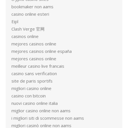
bookmaker non aams
casino online esteri
Eipl
Clash Verge 官网
casinos online
mejores casinos online
mejores casinos online españa
mejores casinos online
meilleur casino live francais
casino sans verification
site de paris sportifs
migliori casino online
casino con bitcoin
nuovi casino online italia
miglior casino online non aams
i migliori siti di scommesse non aams
migliori casinò online non aams