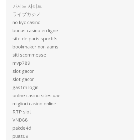
카지노 사이트
ライブカジノ
no kyc casino
bonus casino en ligne
site de paris sportifs
bookmaker non aams
siti scommesse
mvp789
slot gacor
slot gacor
gas1m login
online casino sites uae
migliori casino online
RTP slot
VND88
pakde4d
puas69