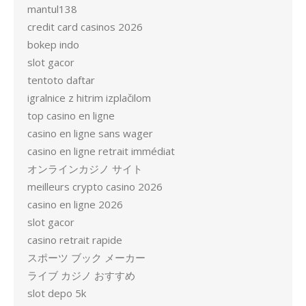
mantul138
credit card casinos 2026
bokep indo
slot gacor
tentoto daftar
igralnice z hitrim izplačilom
top casino en ligne
casino en ligne sans wager
casino en ligne retrait immédiat
オンラインカジノ サイト
meilleurs crypto casino 2026
casino en ligne 2026
slot gacor
casino retrait rapide
スポーツ ブック メーカー
ライブ カジノ おすすめ
slot depo 5k