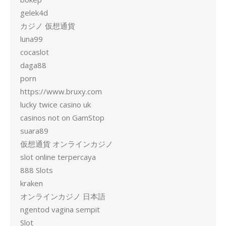
gelek4d
カジノ 仮想通貨
luna99
cocaslot
daga88
porn
https://www.bruxy.com
lucky twice casino uk
casinos not on GamStop
suara89
仮想通貨 オンラインカジノ
slot online terpercaya
888 Slots
kraken
オンラインカジノ 日本語
ngentod vagina sempit
Slot