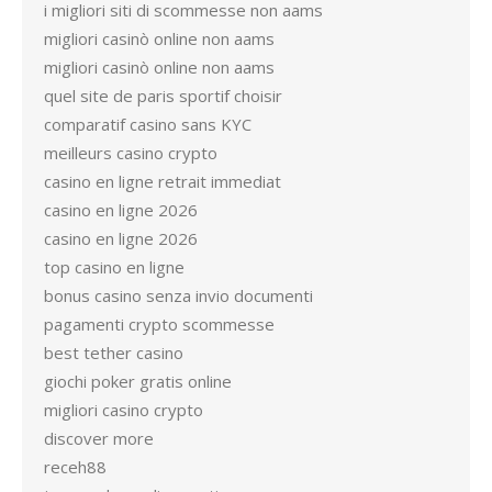
i migliori siti di scommesse non aams
migliori casinò online non aams
migliori casinò online non aams
quel site de paris sportif choisir
comparatif casino sans KYC
meilleurs casino crypto
casino en ligne retrait immediat
casino en ligne 2026
casino en ligne 2026
top casino en ligne
bonus casino senza invio documenti
pagamenti crypto scommesse
best tether casino
giochi poker gratis online
migliori casino crypto
discover more
receh88