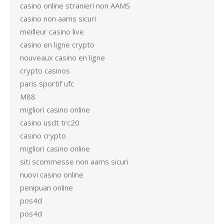
casino online stranieri non AAMS
casino non aams sicuri
meilleur casino live
casino en ligne crypto
nouveaux casino en ligne
crypto casinos
paris sportif ufc
M88
migliori casino online
casino usdt trc20
casino crypto
migliori casino online
siti scommesse non aams sicuri
nuovi casino online
penipuan online
pos4d
pos4d