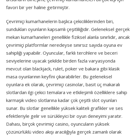
favori bir yer haline getirmiştir.
Çevrimiçi kumarhanelerin başlıca çekiciliklerinden biri,
sundukları oyunların kapsamlı çeşitliliğidir. Geleneksel gerçek
mekan kumarhaneleri genellikle fiziksel alanla sınırlıdır, ancak
çevrimiçi platformlar neredeyse sınırsız sayıda oyuna ev
sahipliği yapabilir. Oyuncular, farklı tercihlere ve beceri
seviyelerine uyacak şekilde birden fazla varyasyonda
mevcut olan blackjack, rulet, poker ve bakara gibi klasik
masa oyunlarının keyfini çıkarabilirler. Bu geleneksel
oyunlara ek olarak, çevrimiçi casinolar, basit üç makaralı
slotlardan ilgi çekici temalara ve etkileşimli özelliklere sahip
karmaşık video slotlarına kadar çok çeşitli slot oyunları
sunar. Bu slotlar genellikle yüksek kaliteli grafikler ve ses
efektleriyle gelir ve sürükleyici bir oyun deneyimi yaratır.
Dahası, birçok çevrimiçi casino, oyuncuların yüksek
çözünürlüklü video akışı aracılığıyla gerçek zamanlı olarak