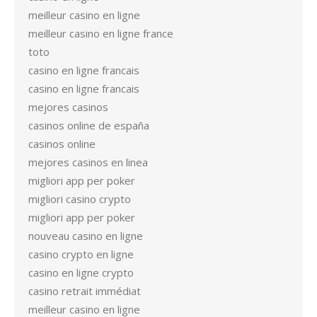
meilleur casino en ligne
meilleur casino en ligne france
toto
casino en ligne francais
casino en ligne francais
mejores casinos
casinos online de españa
casinos online
mejores casinos en linea
migliori app per poker
migliori casino crypto
migliori app per poker
nouveau casino en ligne
casino crypto en ligne
casino en ligne crypto
casino retrait immédiat
meilleur casino en ligne