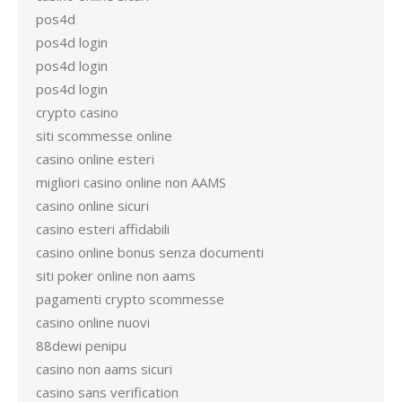
pos4d
pos4d login
pos4d login
pos4d login
crypto casino
siti scommesse online
casino online esteri
migliori casino online non AAMS
casino online sicuri
casino esteri affidabili
casino online bonus senza documenti
siti poker online non aams
pagamenti crypto scommesse
casino online nuovi
88dewi penipu
casino non aams sicuri
casino sans verification