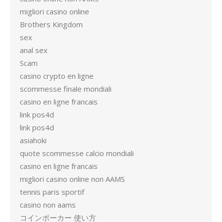
migliori casino online
Brothers Kingdom
sex
anal sex
Scam
casino crypto en ligne
scommesse finale mondiali
casino en ligne francais
link pos4d
link pos4d
asiahoki
quote scommesse calcio mondiali
casino en ligne francais
migliori casino online non AAMS
tennis paris sportif
casino non aams
コインポーカー 使い方