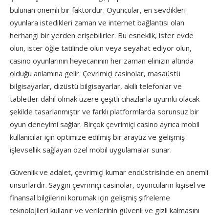
bulunan önemli bir faktördür. Oyuncular, en sevdikleri
oyunlara istedikleri zaman ve internet bağlantısı olan
herhangi bir yerden erişebilirler. Bu esneklik, ister evde
olun, ister öğle tatilinde olun veya seyahat ediyor olun,
casino oyunlarının heyecanının her zaman elinizin altında
olduğu anlamına gelir. Çevrimiçi casinolar, masaüstü
bilgisayarlar, dizüstü bilgisayarlar, akıllı telefonlar ve
tabletler dahil olmak üzere çeşitli cihazlarla uyumlu olacak
şekilde tasarlanmıştır ve farklı platformlarda sorunsuz bir
oyun deneyimi sağlar. Birçok çevrimiçi casino ayrıca mobil
kullanıcılar için optimize edilmiş bir arayüz ve gelişmiş
işlevsellik sağlayan özel mobil uygulamalar sunar.
Güvenlik ve adalet, çevrimiçi kumar endüstrisinde en önemli
unsurlardır. Saygın çevrimiçi casinolar, oyuncuların kişisel ve
finansal bilgilerini korumak için gelişmiş şifreleme
teknolojileri kullanır ve verilerinin güvenli ve gizli kalmasını