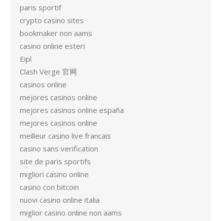
paris sportif
crypto casino sites
bookmaker non aams
casino online esteri
Eipl
Clash Verge 官网
casinos online
mejores casinos online
mejores casinos online españa
mejores casinos online
meilleur casino live francais
casino sans verification
site de paris sportifs
migliori casino online
casino con bitcoin
nuovi casino online italia
miglior casino online non aams