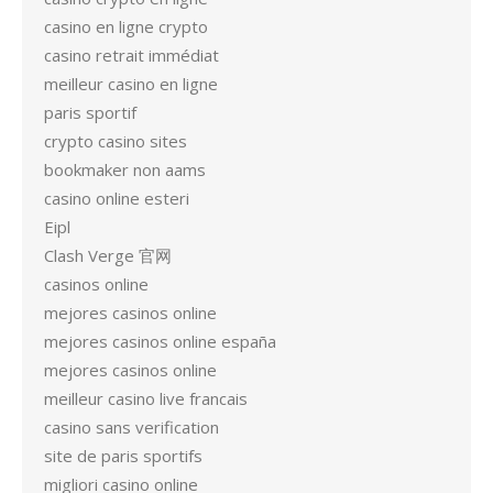
casino en ligne crypto
casino retrait immédiat
meilleur casino en ligne
paris sportif
crypto casino sites
bookmaker non aams
casino online esteri
Eipl
Clash Verge 官网
casinos online
mejores casinos online
mejores casinos online españa
mejores casinos online
meilleur casino live francais
casino sans verification
site de paris sportifs
migliori casino online