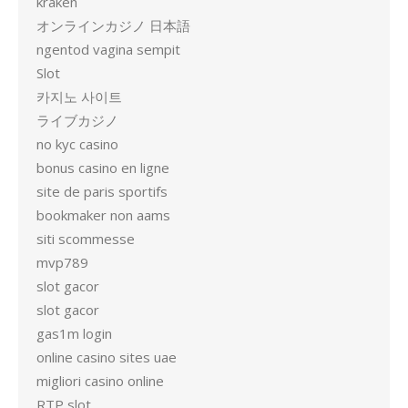
kraken
オンラインカジノ 日本語
ngentod vagina sempit
Slot
카지노 사이트
ライブカジノ
no kyc casino
bonus casino en ligne
site de paris sportifs
bookmaker non aams
siti scommesse
mvp789
slot gacor
slot gacor
gas1m login
online casino sites uae
migliori casino online
RTP slot