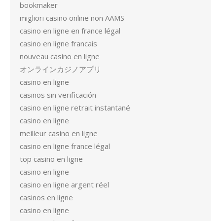
bookmaker
migliori casino online non AAMS
casino en ligne en france légal
casino en ligne francais
nouveau casino en ligne
オンラインカジノアプリ
casino en ligne
casinos sin verificación
casino en ligne retrait instantané
casino en ligne
meilleur casino en ligne
casino en ligne france légal
top casino en ligne
casino en ligne
casino en ligne argent réel
casinos en ligne
casino en ligne