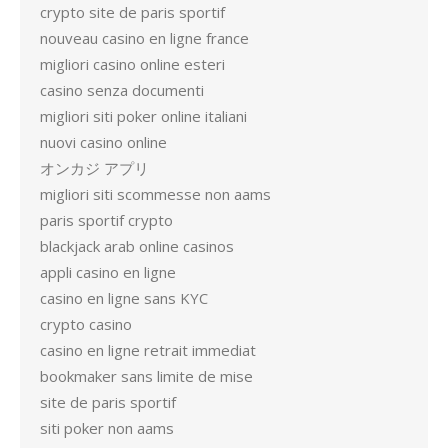
crypto site de paris sportif
nouveau casino en ligne france
migliori casino online esteri
casino senza documenti
migliori siti poker online italiani
nuovi casino online
オンカジ アプリ
migliori siti scommesse non aams
paris sportif crypto
blackjack arab online casinos
appli casino en ligne
casino en ligne sans KYC
crypto casino
casino en ligne retrait immediat
bookmaker sans limite de mise
site de paris sportif
siti poker non aams