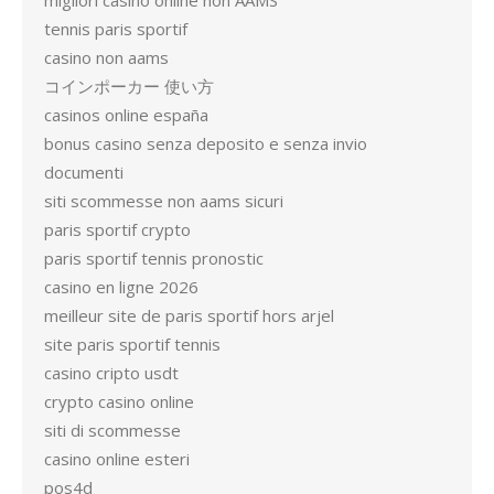
migliori casino online non AAMS
tennis paris sportif
casino non aams
コインポーカー 使い方
casinos online españa
bonus casino senza deposito e senza invio
documenti
siti scommesse non aams sicuri
paris sportif crypto
paris sportif tennis pronostic
casino en ligne 2026
meilleur site de paris sportif hors arjel
site paris sportif tennis
casino cripto usdt
crypto casino online
siti di scommesse
casino online esteri
pos4d