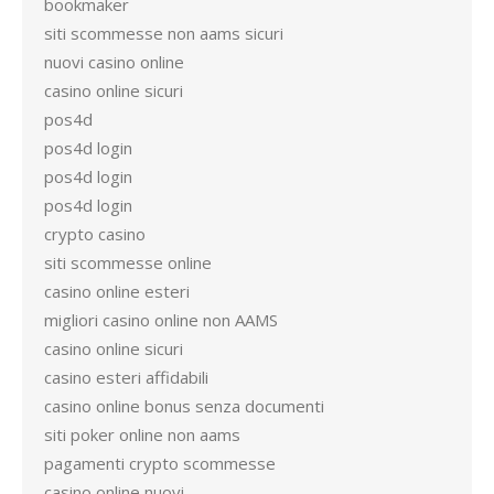
bookmaker
siti scommesse non aams sicuri
nuovi casino online
casino online sicuri
pos4d
pos4d login
pos4d login
pos4d login
crypto casino
siti scommesse online
casino online esteri
migliori casino online non AAMS
casino online sicuri
casino esteri affidabili
casino online bonus senza documenti
siti poker online non aams
pagamenti crypto scommesse
casino online nuovi