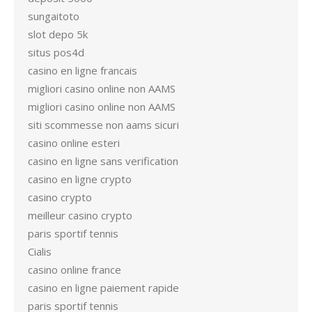
sungaitoto
slot depo 5k
situs pos4d
casino en ligne francais
migliori casino online non AAMS
migliori casino online non AAMS
siti scommesse non aams sicuri
casino online esteri
casino en ligne sans verification
casino en ligne crypto
casino crypto
meilleur casino crypto
paris sportif tennis
Cialis
casino online france
casino en ligne paiement rapide
paris sportif tennis