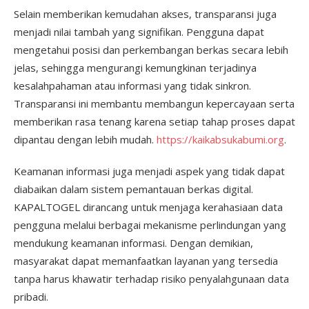
Selain memberikan kemudahan akses, transparansi juga
menjadi nilai tambah yang signifikan. Pengguna dapat
mengetahui posisi dan perkembangan berkas secara lebih
jelas, sehingga mengurangi kemungkinan terjadinya
kesalahpahaman atau informasi yang tidak sinkron.
Transparansi ini membantu membangun kepercayaan serta
memberikan rasa tenang karena setiap tahap proses dapat
dipantau dengan lebih mudah.
https://kaikabsukabumi.org
.
Keamanan informasi juga menjadi aspek yang tidak dapat
diabaikan dalam sistem pemantauan berkas digital.
KAPALTOGEL dirancang untuk menjaga kerahasiaan data
pengguna melalui berbagai mekanisme perlindungan yang
mendukung keamanan informasi. Dengan demikian,
masyarakat dapat memanfaatkan layanan yang tersedia
tanpa harus khawatir terhadap risiko penyalahgunaan data
pribadi.