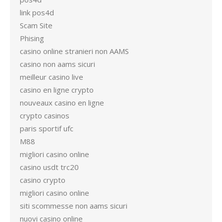
link pos4d
Scam Site
Phising
casino online stranieri non AAMS
casino non aams sicuri
meilleur casino live
casino en ligne crypto
nouveaux casino en ligne
crypto casinos
paris sportif ufc
M88
migliori casino online
casino usdt trc20
casino crypto
migliori casino online
siti scommesse non aams sicuri
nuovi casino online