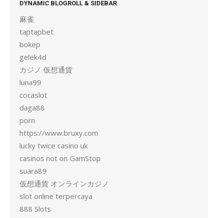
DYNAMIC BLOGROLL & SIDEBAR
麻雀
taptapbet
bokep
gelek4d
カジノ 仮想通貨
luna99
cocaslot
daga88
porn
https://www.bruxy.com
lucky twice casino uk
casinos not on GamStop
suara89
仮想通貨 オンラインカジノ
slot online terpercaya
888 Slots