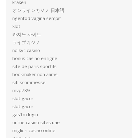
kraken
オンラインカジノ 日本語
ngentod vagina sempit
Slot
카지노 사이트
ライブカジノ
no kyc casino
bonus casino en ligne
site de paris sportifs
bookmaker non aams
siti scommesse
mvp789
slot gacor
slot gacor
gas1m login
online casino sites uae
migliori casino online