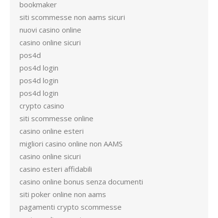
bookmaker
siti scommesse non aams sicuri
nuovi casino online
casino online sicuri
pos4d
pos4d login
pos4d login
pos4d login
crypto casino
siti scommesse online
casino online esteri
migliori casino online non AAMS
casino online sicuri
casino esteri affidabili
casino online bonus senza documenti
siti poker online non aams
pagamenti crypto scommesse