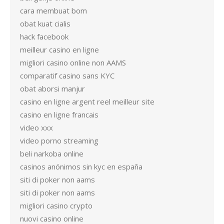
cara membuat bom
obat kuat cialis
hack facebook
meilleur casino en ligne
migliori casino online non AAMS
comparatif casino sans KYC
obat aborsi manjur
casino en ligne argent reel meilleur site
casino en ligne francais
video xxx
video porno streaming
beli narkoba online
casinos anónimos sin kyc en españa
siti di poker non aams
siti di poker non aams
migliori casino crypto
nuovi casino online