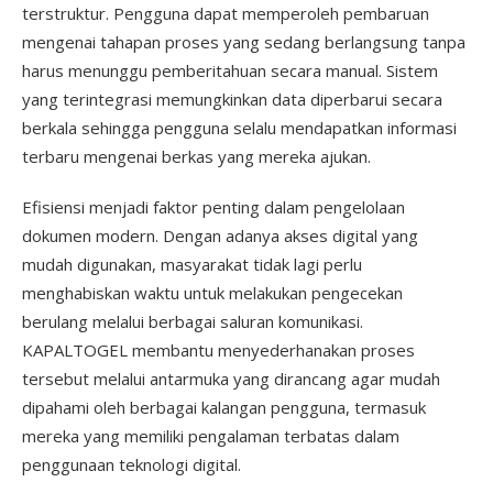
terstruktur. Pengguna dapat memperoleh pembaruan
mengenai tahapan proses yang sedang berlangsung tanpa
harus menunggu pemberitahuan secara manual. Sistem
yang terintegrasi memungkinkan data diperbarui secara
berkala sehingga pengguna selalu mendapatkan informasi
terbaru mengenai berkas yang mereka ajukan.
Efisiensi menjadi faktor penting dalam pengelolaan
dokumen modern. Dengan adanya akses digital yang
mudah digunakan, masyarakat tidak lagi perlu
menghabiskan waktu untuk melakukan pengecekan
berulang melalui berbagai saluran komunikasi.
KAPALTOGEL membantu menyederhanakan proses
tersebut melalui antarmuka yang dirancang agar mudah
dipahami oleh berbagai kalangan pengguna, termasuk
mereka yang memiliki pengalaman terbatas dalam
penggunaan teknologi digital.