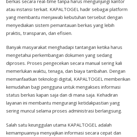
berkas secara real-time tanpa harus mengunjungi kantor
atau instansi terkait. KAPALTOGEL hadir sebagai platform
yang membantu menjawab kebutuhan tersebut dengan
menyediakan sistem pemantauan berkas yang lebih
praktis, transparan, dan efisien.
Banyak masyarakat menghadapi tantangan ketika harus
mengetahui perkembangan dokumen yang sedang
diproses. Proses pengecekan secara manual sering kali
memerlukan waktu, tenaga, dan biaya tambahan. Dengan
memanfaatkan teknologi digital, KAPALTOGEL memberikan
kemudahan bagi pengguna untuk mengakses informasi
status berkas kapan saja dan di mana saja. Kehadiran
layanan ini membantu mengurangi ketidakpastian yang
sering muncul selama proses administrasi berlangsung.
Salah satu keunggulan utama KAPALTOGEL adalah
kemampuannya menyajikan informasi secara cepat dan