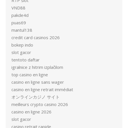
RTP slot
VND88
pakde4d
puas69
mantul138
credit card casinos 2026
bokep indo
slot gacor
tentoto daftar
igralnice z hitrim izplačilom
top casino en ligne
casino en ligne sans wager
casino en ligne retrait immédiat
オンラインカジノ サイト
meilleurs crypto casino 2026
casino en ligne 2026
slot gacor
casino retrait rapide