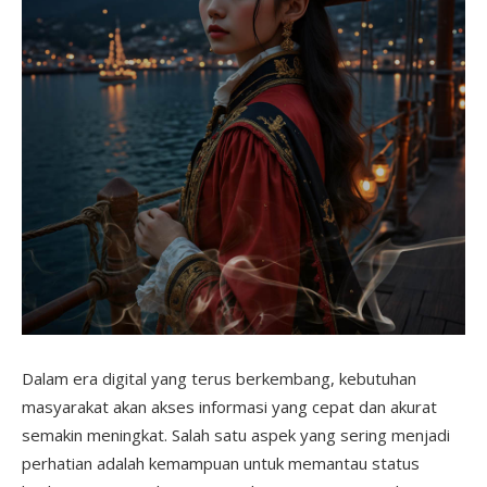
Dalam era digital yang terus berkembang, kebutuhan
masyarakat akan akses informasi yang cepat dan akurat
semakin meningkat. Salah satu aspek yang sering menjadi
perhatian adalah kemampuan untuk memantau status