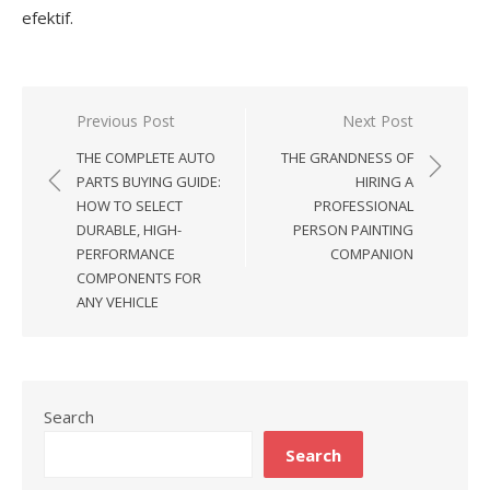
efektif.
Previous Post
Next Post
Post
THE COMPLETE AUTO
THE GRANDNESS OF
navigation
PARTS BUYING GUIDE:
HIRING A
HOW TO SELECT
PROFESSIONAL
DURABLE, HIGH-
PERSON PAINTING
PERFORMANCE
COMPANION
COMPONENTS FOR
ANY VEHICLE
Search
Search