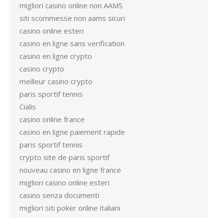
migliori casino online non AAMS
siti scommesse non aams sicuri
casino online esteri
casino en ligne sans verification
casino en ligne crypto
casino crypto
meilleur casino crypto
paris sportif tennis
Cialis
casino online france
casino en ligne paiement rapide
paris sportif tennis
crypto site de paris sportif
nouveau casino en ligne france
migliori casino online esteri
casino senza documenti
migliori siti poker online italiani