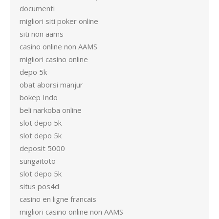
documenti
migliori siti poker online
siti non aams
casino online non AAMS
migliori casino online
depo 5k
obat aborsi manjur
bokep Indo
beli narkoba online
slot depo 5k
slot depo 5k
deposit 5000
sungaitoto
slot depo 5k
situs pos4d
casino en ligne francais
migliori casino online non AAMS