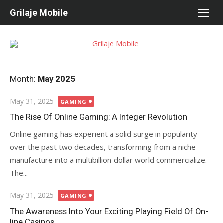
Skip
Grilaje Mobile
to
content
Month:
May 2025
Posted
May 31, 2025
GAMING
on
The Rise Of Online Gaming: A Integer Revolution
Online gaming has experient a solid surge in popularity
over the past two decades, transforming from a niche
manufacture into a multibillion-dollar world commercialize.
The...
Posted
May 31, 2025
GAMING
on
The Awareness Into Your Exciting Playing Field Of On-
line Casinos