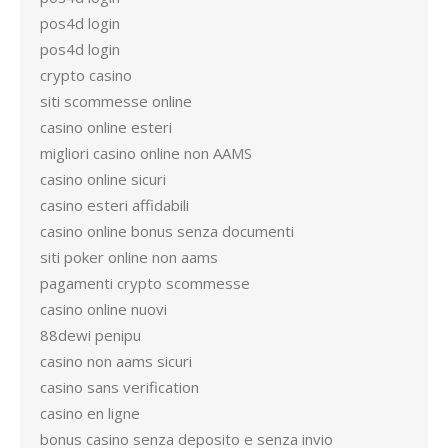
pos4d login
pos4d login
crypto casino
siti scommesse online
casino online esteri
migliori casino online non AAMS
casino online sicuri
casino esteri affidabili
casino online bonus senza documenti
siti poker online non aams
pagamenti crypto scommesse
casino online nuovi
88dewi penipu
casino non aams sicuri
casino sans verification
casino en ligne
bonus casino senza deposito e senza invio