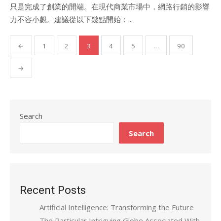
只是完成了創業的開端。在現代商業市場中，網路行銷的影響
力不容小覷。建議從以下幾點開始：...
←
1
2
3
4
5
…
90
Posts
pagination
→
Search
Search
Recent Posts
Artificial Intelligence: Transforming the Future
The Particular Intriguing Globe Associated With