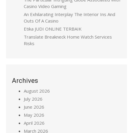
Casino Video Gaming
An Exhilarating Interplay The Interior Ins And
Outs Of A Casino
Etika JUDI ONLINE TERBAIK
Translate Breakneck Home Watch Services
Risks
Archives
August 2026
July 2026
June 2026
May 2026
April 2026
March 2026