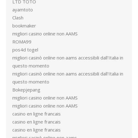
LTD TOTO
ayamtoto
Clash
bookmaker
migliori casino online non AAMS
ROMA99
pos4d togel
migliori casinò online non aams accessibili dall'Italia in
questo momento
migliori casinò online non aams accessibili dall'Italia in
questo momento
Bokepjepang
migliori casino online non AAMS
migliori casino online non AAMS
casino en ligne francais
casino en ligne francais
casino en ligne francais
migliori casinò online non aams