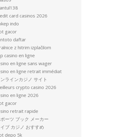
antul138
redit card casinos 2026
okep indo
ot gacor
entoto daftar
ralnice z hitrim izplačilom
p casino en ligne
asino en ligne sans wager
sino en ligne retrait immédiat
オンラインカジノ サイト
eilleurs crypto casino 2026
sino en ligne 2026
ot gacor
sino retrait rapide
ポーツ ブック メーカー
イブ カジノ おすすめ
lot depo 5k