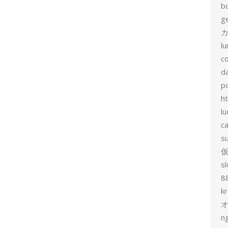
b
g
カ
l
c
d
p
h
lu
c
s
sl
8
k
n