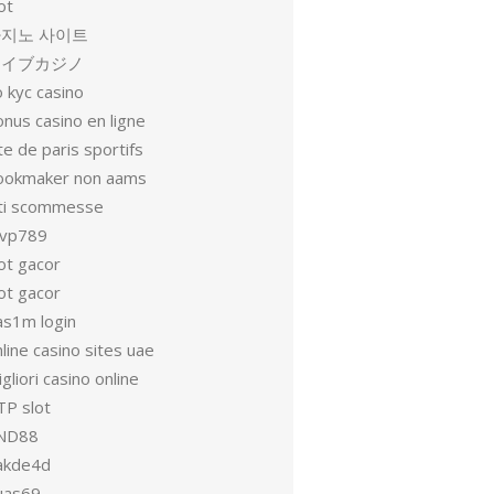
ot
지노 사이트
ライブカジノ
 kyc casino
nus casino en ligne
te de paris sportifs
ookmaker non aams
iti scommesse
vp789
ot gacor
ot gacor
as1m login
line casino sites uae
gliori casino online
TP slot
ND88
akde4d
uas69