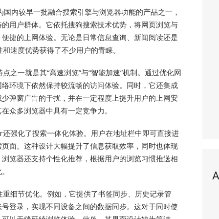
owser）作为国内较早一批融合搜索引擎与浏览器功能的产品之一，
特的用户群体。它依托搜狗搜索技术优势，将网页浏览与
、便捷的上网体验。无论是日常信息查询、新闻阅读还是
其稳定性和速度优势获得了不少用户的青睐。
大的特点之一就是其“高速浏览”与“智能加速”机制。通过优化网
网络环境下依然保持较流畅的访问体验。同时，它还集成
减少弹窗广告的干扰，并在一定程度上提升用户的上网安
其在众多浏览器中具有一定竞争力。
wser还强化了搜索一体化体验。用户在地址栏中即可直接进
索页面。这种设计大幅提升了信息获取效率，同时也体现
，浏览器还支持个性化推荐，根据用户的浏览习惯推送相
化。
A
r同样注重细节优化。例如，它提供了书签同步、历史记录管
账号登录，实现不同设备之间的数据同步。这对于同时使