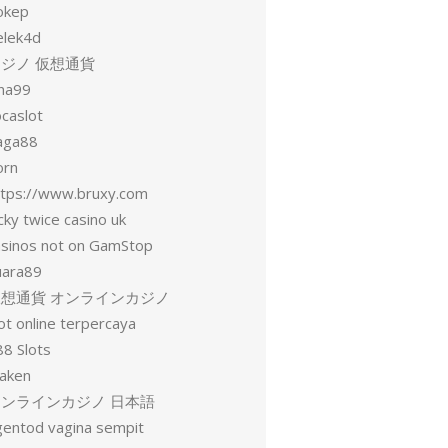
okep
elek4d
ジノ 仮想通貨
una99
ocaslot
aga88
orn
ttps://www.bruxy.com
cky twice casino uk
asinos not on GamStop
uara89
仮想通貨 オンラインカジノ
ot online terpercaya
88 Slots
raken
オンラインカジノ 日本語
gentod vagina sempit