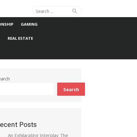
Search
Search
for:
ONSHIP
GAMING
S
REAL ESTATE
earch
Search
ecent Posts
An Exhilarating Interplay The