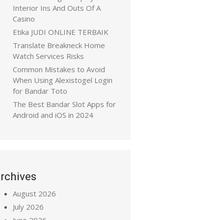
Interior Ins And Outs Of A
Casino
Etika JUDI ONLINE TERBAIK
Translate Breakneck Home
Watch Services Risks
Common Mistakes to Avoid
When Using Alexistogel Login
for Bandar Toto
The Best Bandar Slot Apps for
Android and iOS in 2024
rchives
August 2026
July 2026