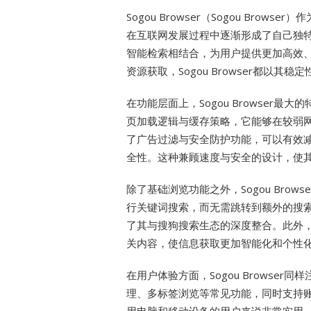
Sogou Browser（Sogou Br
在互联网发展过程中逐渐形成了自己独
智能检索相结合，为用户提供更加高效
资源获取，Sogou Browser都以
在功能层面上，Sogou Browser最
页加载逻辑与缓存策略，它能够在较弱
了广告过滤与安全防护功能，可以有效
全性。这种兼顾速度与安全的设计，使
除了基础浏览功能之外，Sogou Bro
行关键词搜索，而无需跳转到额外的搜
了其与搜狗搜索生态的深度整合。此外
关内容，使信息获取更加智能化和个性
在用户体验方面，Sogou Browse
理、多标签浏览等常见功能，同时支持