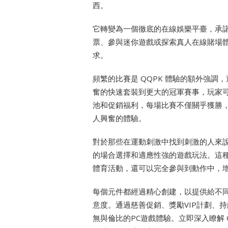
西。
它轉變為一個徹底的在線娛樂平臺，承
票、參與迷你遊戲或探索真人在線賭場
求。
頻繁的比賽是 QQPK 體驗的額外強
奮的快速套裝到更大的冠軍賽事，玩家
池和促銷福利，每場比賽不僅關乎獲勝
人興奮的體驗。
對於那些在運動刺激中找到刺激的人來說
的場合選擇和適應性強的遊戲玩法。這
體育活動，還可以完全參與到動作中，
每個元件都經過精心創建，以提供給不
意度。通過慈善促銷、獎勵VIP計劃、
無與倫比的PC遊戲體驗。立即深入瞭解 Q