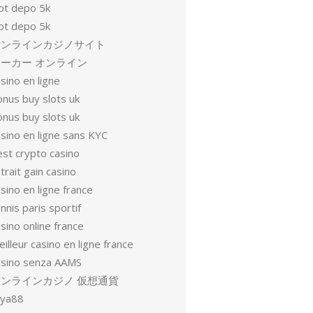
lot depo 5k
lot depo 5k
オンラインカジノサイト
ーカー オンライン
sino en ligne
onus buy slots uk
onus buy slots uk
sino en ligne sans KYC
est crypto casino
trait gain casino
sino en ligne france
nnis paris sportif
sino online france
illeur casino en ligne france
asino senza AAMS
オンラインカジノ 仮想通貨
oya88