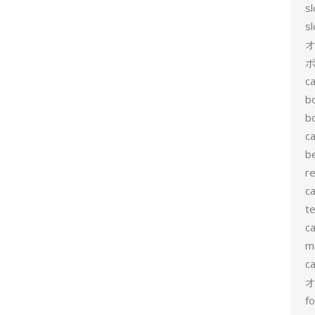
s
s
ポ
ca
b
b
ca
b
re
ca
te
ca
me
c
f