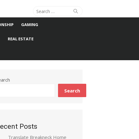
Search
Search
for:
ONSHIP
GAMING
S
REAL ESTATE
earch
Search
ecent Posts
Translate Breakneck Home