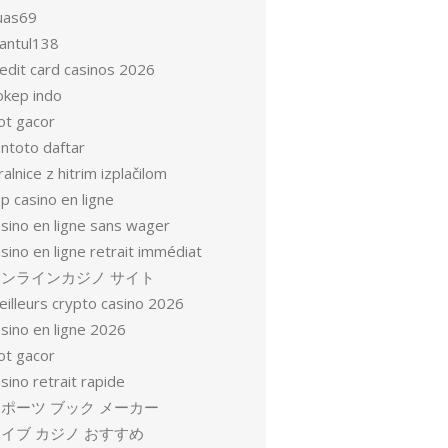
uas69
antul138
redit card casinos 2026
okep indo
ot gacor
entoto daftar
ralnice z hitrim izplačilom
p casino en ligne
asino en ligne sans wager
sino en ligne retrait immédiat
オンラインカジノ サイト
eilleurs crypto casino 2026
sino en ligne 2026
ot gacor
sino retrait rapide
ポーツ ブック メーカー
イブ カジノ おすすめ