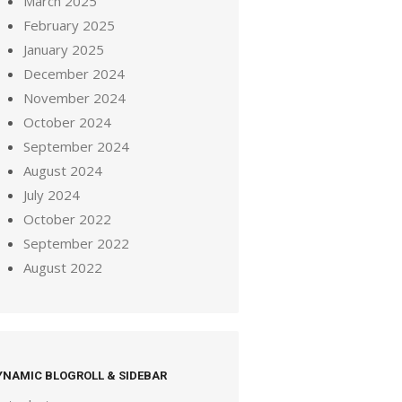
March 2025
February 2025
January 2025
December 2024
November 2024
October 2024
September 2024
August 2024
July 2024
October 2022
September 2022
August 2022
YNAMIC BLOGROLL & SIDEBAR