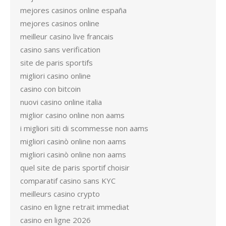
mejores casinos online españa
mejores casinos online
meilleur casino live francais
casino sans verification
site de paris sportifs
migliori casino online
casino con bitcoin
nuovi casino online italia
miglior casino online non aams
i migliori siti di scommesse non aams
migliori casinò online non aams
migliori casinò online non aams
quel site de paris sportif choisir
comparatif casino sans KYC
meilleurs casino crypto
casino en ligne retrait immediat
casino en ligne 2026