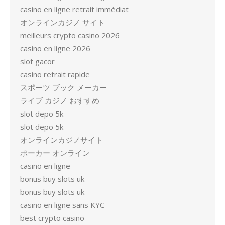
casino en ligne retrait immédiat
オンラインカジノ サイト
meilleurs crypto casino 2026
casino en ligne 2026
slot gacor
casino retrait rapide
スポーツ ブック メーカー
ライブ カジノ おすすめ
slot depo 5k
slot depo 5k
オンラインカジノサイト
ポーカー オンライン
casino en ligne
bonus buy slots uk
bonus buy slots uk
casino en ligne sans KYC
best crypto casino