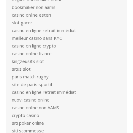
bookmaker non aams
casino online esteri
slot gacor
casino en ligne retrait immédiat
meilleur casino sans KYC
casino en ligne crypto
casino online france
kingzeus88 slot
situs slot
paris match rugby
site de paris sportif
casino en ligne retrait immédiat
nuovi casino online
casino online non AAMS
crypto casino
siti poker online
siti scommesse