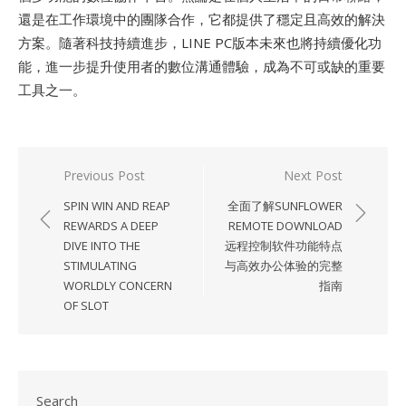
還是在工作環境中的團隊合作，它都提供了穩定且高效的解決
方案。隨著科技持續進步，LINE PC版本未來也將持續優化功
能，進一步提升使用者的數位溝通體驗，成為不可或缺的重要
工具之一。
Previous Post
Next Post
Post
SPIN WIN AND REAP
全面了解SUNFLOWER
navigation
REWARDS A DEEP
REMOTE DOWNLOAD
DIVE INTO THE
远程控制软件功能特点
STIMULATING
与高效办公体验的完整
WORLDLY CONCERN
指南
OF SLOT
Search