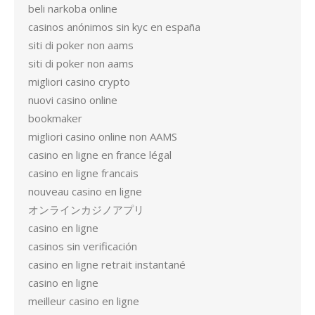
beli narkoba online
casinos anónimos sin kyc en españa
siti di poker non aams
siti di poker non aams
migliori casino crypto
nuovi casino online
bookmaker
migliori casino online non AAMS
casino en ligne en france légal
casino en ligne francais
nouveau casino en ligne
オンラインカジノアプリ
casino en ligne
casinos sin verificación
casino en ligne retrait instantané
casino en ligne
meilleur casino en ligne