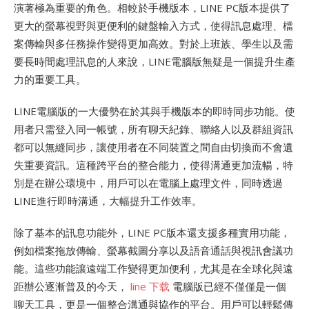
演著極為重要的角色。相較於手機版本，LINE PC版本提供了
更大的螢幕視野與更便利的鍵盤輸入方式，使得訊息處理、檔
案傳輸與多任務操作變得更加高效。對於上班族、學生以及需
要長時間處理訊息的人來說，LINE電腦版無疑是一個提升生產
力的重要工具。
LINE電腦版的一大優勢在於其與手機版本的即時同步功能。使
用者只需登入同一帳號，所有聊天紀錄、聯絡人以及群組資訊
都可以無縫同步，讓使用者在不同裝置之間自由切換而不會遺
失重要資訊。這種跨平台的整合能力，使得溝通更加流暢，特
別是在辦公環境中，用戶可以在電腦上處理文件，同時透過
LINE進行即時溝通，大幅提升工作效率。
除了基本的訊息功能外，LINE PC版本還支援多種實用功能，
例如檔案拖放傳輸、螢幕截圖分享以及語音通話與視訊會議功
能。這些功能讓遠端工作變得更加便利，尤其是在全球化與遠
距辦公逐漸普及的今天，
line 下载
電腦版已經不僅僅是一個
聊天工具，更是一個整合溝通與協作的平台。用戶可以輕鬆傳