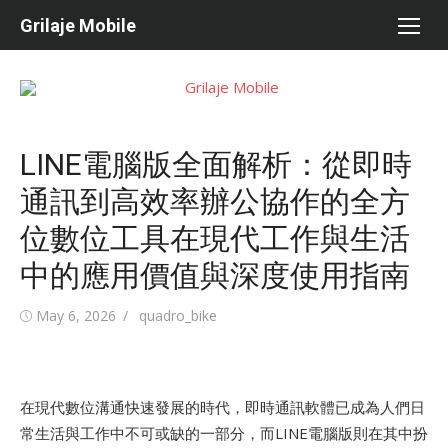
Skip
Grilaje Mobile
to
content
LINE電腦版全面解析：從即時
通訊到高效率辦公協作的全方
位數位工具在現代工作與生活
中的應用價值與深度使用指南
Posted
May 6, 2026
Author
quadro_bike
on
在現代數位溝通快速發展的時代，即時通訊軟體已成為人們日
常生活與工作中不可或缺的一部分，而LINE電腦版則在其中扮