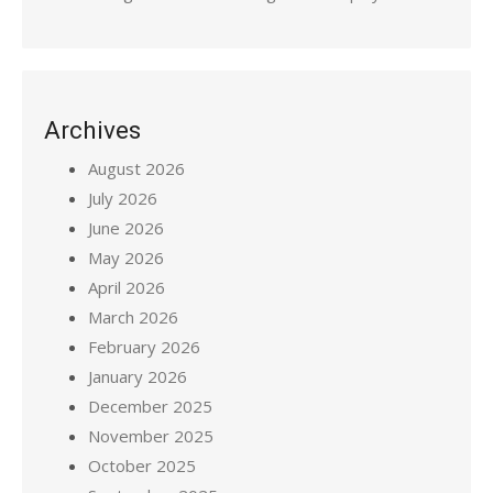
Archives
August 2026
July 2026
June 2026
May 2026
April 2026
March 2026
February 2026
January 2026
December 2025
November 2025
October 2025