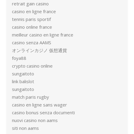
retrait gain casino
casino en ligne france
tennis paris sportif
casino online france
meilleur casino en ligne france
casino senza AAMS
オンラインカジノ 仮想通貨
foya88
crypto casino online
sungaitoto
link balislot
sungaitoto
match paris rugby
casino en ligne sans wager
casino bonus senza documenti
nuovi casino non aams
siti non aams