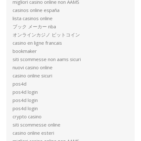
migliori casino online non AAMS
casinos online españa
lista casinos online
ブック メーカー nba
オンラインカジノ ビットコイン
casino en ligne francais
bookmaker
siti scommesse non aams sicuri
nuovi casino online
casino online sicuri
pos4d
pos4d login
pos4d login
pos4d login
crypto casino
siti scommesse online
casino online esteri