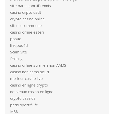
site paris sportif tennis
casino cripto usdt
crypto casino online
siti di scommesse
casino online esteri
pos4d
link pos4d
Scam Site
Phising
casino online stranieri non AAMS
casino non aams sicuri
meilleur casino live
casino en ligne crypto
nouveaux casino en ligne
crypto casinos
paris sportif ufc
M88