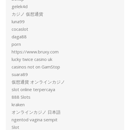
gelek4d
カジノ 仮想通貨
luna99
cocaslot
daga88
porn
https://www.bruxy.com
lucky twice casino uk
casinos not on GamStop
suara89
仮想通貨 オンラインカジノ
slot online terpercaya
888 Slots
kraken
オンラインカジノ 日本語
ngentod vagina sempit
Slot