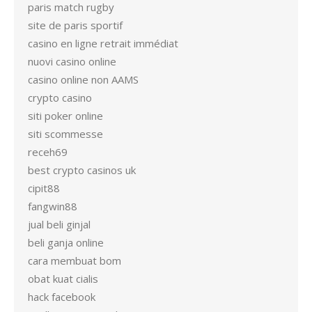
paris match rugby
site de paris sportif
casino en ligne retrait immédiat
nuovi casino online
casino online non AAMS
crypto casino
siti poker online
siti scommesse
receh69
best crypto casinos uk
cipit88
fangwin88
jual beli ginjal
beli ganja online
cara membuat bom
obat kuat cialis
hack facebook