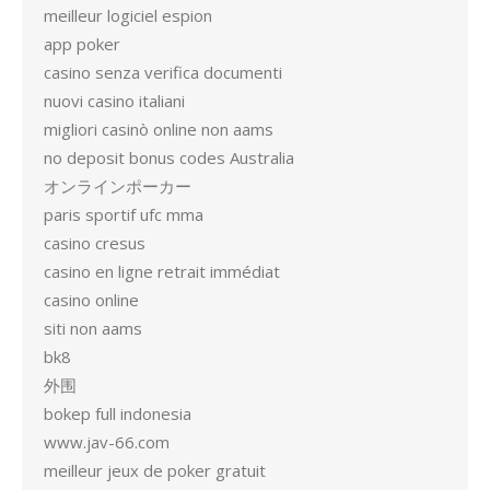
meilleur logiciel espion
app poker
casino senza verifica documenti
nuovi casino italiani
migliori casinò online non aams
no deposit bonus codes Australia
オンラインポーカー
paris sportif ufc mma
casino cresus
casino en ligne retrait immédiat
casino online
siti non aams
bk8
外围
bokep full indonesia
www.jav-66.com
meilleur jeux de poker gratuit