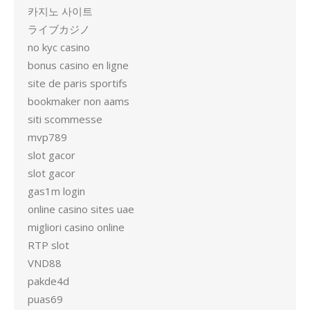
카지노 사이트
ライブカジノ
no kyc casino
bonus casino en ligne
site de paris sportifs
bookmaker non aams
siti scommesse
mvp789
slot gacor
slot gacor
gas1m login
online casino sites uae
migliori casino online
RTP slot
VND88
pakde4d
puas69