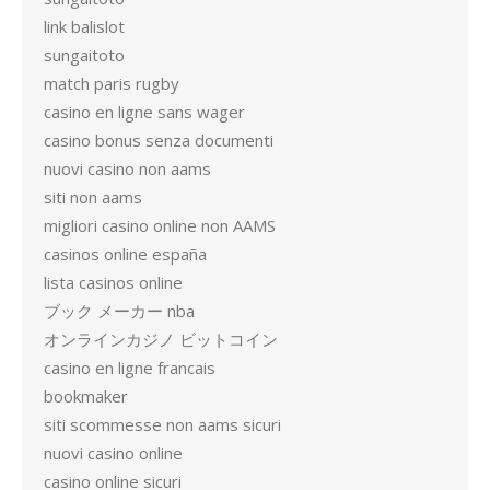
link balislot
sungaitoto
match paris rugby
casino en ligne sans wager
casino bonus senza documenti
nuovi casino non aams
siti non aams
migliori casino online non AAMS
casinos online españa
lista casinos online
ブック メーカー nba
オンラインカジノ ビットコイン
casino en ligne francais
bookmaker
siti scommesse non aams sicuri
nuovi casino online
casino online sicuri