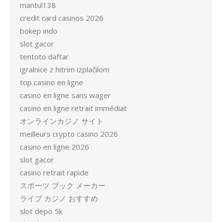
mantul138
credit card casinos 2026
bokep indo
slot gacor
tentoto daftar
igralnice z hitrim izplačilom
top casino en ligne
casino en ligne sans wager
casino en ligne retrait immédiat
オンラインカジノ サイト
meilleurs crypto casino 2026
casino en ligne 2026
slot gacor
casino retrait rapide
スポーツ ブック メーカー
ライブ カジノ おすすめ
slot depo 5k