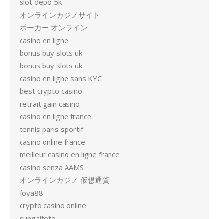
slot depo 5k
オンラインカジノサイト
ポーカー オンライン
casino en ligne
bonus buy slots uk
bonus buy slots uk
casino en ligne sans KYC
best crypto casino
retrait gain casino
casino en ligne france
tennis paris sportif
casino online france
meilleur casino en ligne france
casino senza AAMS
オンラインカジノ 仮想通貨
foya88
crypto casino online
sungaitoto