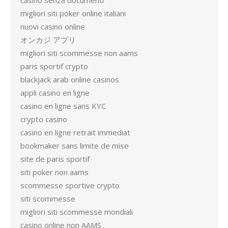
casino senza documenti
migliori siti poker online italiani
nuovi casino online
オンカジ アプリ
migliori siti scommesse non aams
paris sportif crypto
blackjack arab online casinos
appli casino en ligne
casino en ligne sans KYC
crypto casino
casino en ligne retrait immediat
bookmaker sans limite de mise
site de paris sportif
siti poker non aams
scommesse sportive crypto
siti scommesse
migliori siti scommesse mondiali
casino online non AAMS