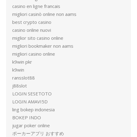
casino en ligne francais
migliori casinò online non aams
best crypto casino
casino online nuovi
miglior sito casino online
migliori bookmaker non aams
migliori casino online
k9win pkr
k9win
ransslot88
j88slot
LOGIN SESETOTO
LOGIN AMAVI5D
ling bokep indonesia
BOKEP INDO
jugar poker online
ポーカーアプリ おすすめ