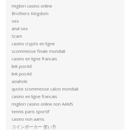
migliori casino online
Brothers Kingdom
sex
anal sex
Scam
casino crypto en ligne
scommesse finale mondiali
casino en ligne francais
link pos4d
link pos4d
asiahoki
quote scommesse calcio mondiali
casino en ligne francais
migliori casino online non AAMS
tennis paris sportif
casino non aams
コインポーカー 使い方