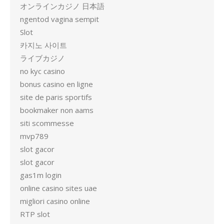
オンラインカジノ 日本語
ngentod vagina sempit
Slot
카지노 사이트
ライブカジノ
no kyc casino
bonus casino en ligne
site de paris sportifs
bookmaker non aams
siti scommesse
mvp789
slot gacor
slot gacor
gas1m login
online casino sites uae
migliori casino online
RTP slot