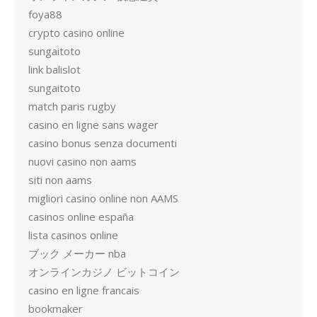
foya88
crypto casino online
sungaitoto
link balislot
sungaitoto
match paris rugby
casino en ligne sans wager
casino bonus senza documenti
nuovi casino non aams
siti non aams
migliori casino online non AAMS
casinos online españa
lista casinos online
ブック メーカー nba
オンラインカジノ ビットコイン
casino en ligne francais
bookmaker