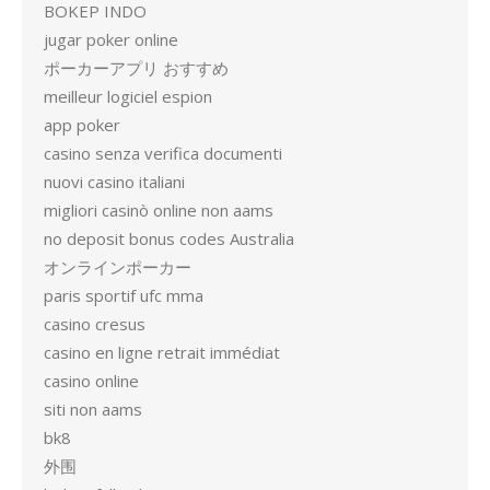
BOKEP INDO
jugar poker online
ポーカーアプリ おすすめ
meilleur logiciel espion
app poker
casino senza verifica documenti
nuovi casino italiani
migliori casinò online non aams
no deposit bonus codes Australia
オンラインポーカー
paris sportif ufc mma
casino cresus
casino en ligne retrait immédiat
casino online
siti non aams
bk8
外围