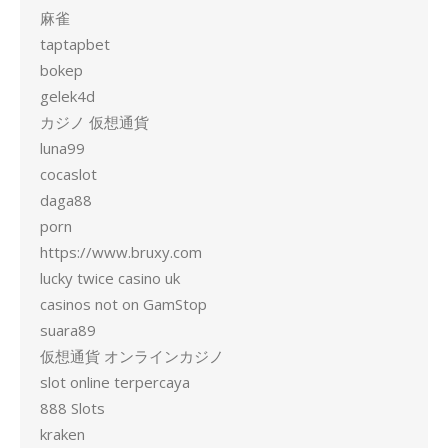
麻雀
taptapbet
bokep
gelek4d
カジノ 仮想通貨
luna99
cocaslot
daga88
porn
https://www.bruxy.com
lucky twice casino uk
casinos not on GamStop
suara89
仮想通貨 オンラインカジノ
slot online terpercaya
888 Slots
kraken