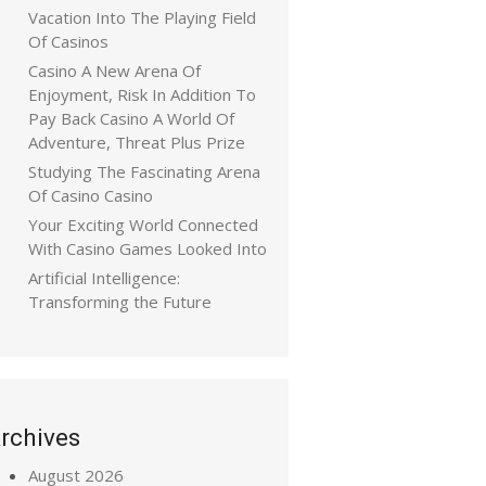
Vacation Into The Playing Field
Of Casinos
Casino A New Arena Of
Enjoyment, Risk In Addition To
Pay Back Casino A World Of
Adventure, Threat Plus Prize
Studying The Fascinating Arena
Of Casino Casino
Your Exciting World Connected
With Casino Games Looked Into
Artificial Intelligence:
Transforming the Future
rchives
August 2026