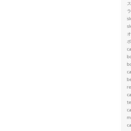
ス
ラ
s
s
ポ
ca
b
b
ca
b
re
ca
te
ca
me
c