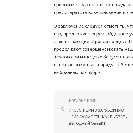
признание азартных игр как вида ра
предотвратить возникновение потен
В заключение следует отметить, ч
игр, предложив непревзойденное у
захватывающий игровой процесс. По
продолжают совершенствовать наш
технологий и щедрых бонусов. Одна
в центре внимания, наряду с обес
выбранных платформ.
Previous Post
Post
ИНВЕСТИЦИИ В ЗАРУБЕЖНУЮ
navigation
НЕДВИЖИМОСТЬ: КАК ВЫБРАТЬ
ВЫГОДНЫЙ ОБЪЕКТ