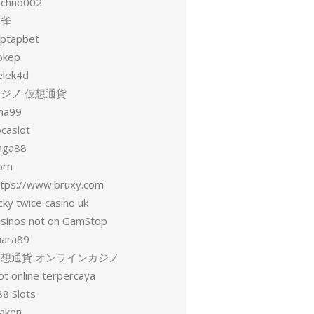
echno002
麻雀
aptapbet
okep
elek4d
ジノ 仮想通貨
una99
ocaslot
aga88
orn
ttps://www.bruxy.com
cky twice casino uk
asinos not on GamStop
uara89
仮想通貨 オンラインカジノ
ot online terpercaya
88 Slots
raken