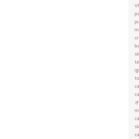
V
p
p
m
c
b
sl
t
ig
to
c
ca
m
ca
sl
ca