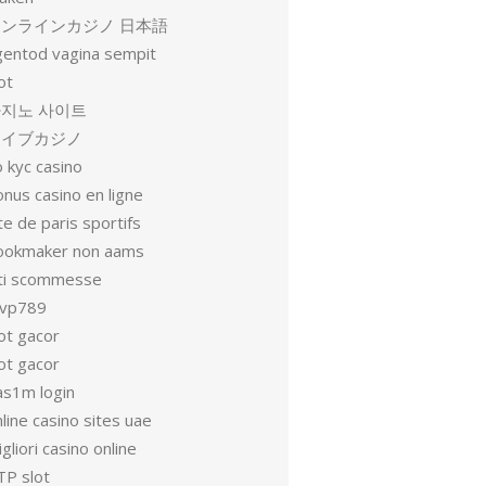
オンラインカジノ 日本語
gentod vagina sempit
ot
지노 사이트
ライブカジノ
 kyc casino
nus casino en ligne
te de paris sportifs
ookmaker non aams
iti scommesse
vp789
ot gacor
ot gacor
as1m login
line casino sites uae
gliori casino online
TP slot