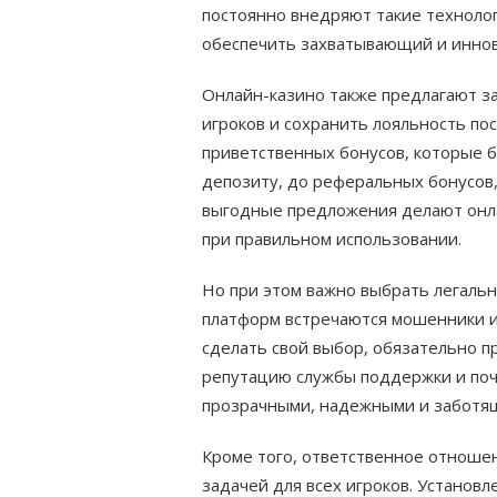
постоянно внедряют такие технолог
обеспечить захватывающий и инно
Онлайн-казино также предлагают з
игроков и сохранить лояльность по
приветственных бонусов, которые 
депозиту, до реферальных бонусов,
выгодные предложения делают онл
при правильном использовании.
Но при этом важно выбрать легальн
платформ встречаются мошенники и
сделать свой выбор, обязательно 
репутацию службы поддержки и по
прозрачными, надежными и заботящ
Кроме того, ответственное отноше
задачей для всех игроков. Установ